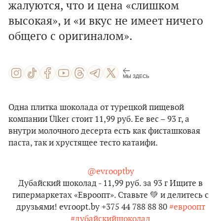
жалуются, что и цена «слишком
высокая», и «и вкус не имеет ничего
общего с оригиналом».
МЫ ЗДЕСЬ
Одна плитка шоколада от турецкой пищевой
компании Ülker стоит 11,99 руб. Ее вес – 93 г, а
внутри молочного десерта есть как фисташковая
паста, так и хрустящее тесто катаифи.
@evrooptby
Дубайский шоколад - 11,99 руб. за 93 г Ищите в
гипермаркетах «Евроопт». Ставьте 💚 и делитесь с
друзьями! evroopt.by +375 44 788 88 80
#евроопт
#дубайскийшоколад