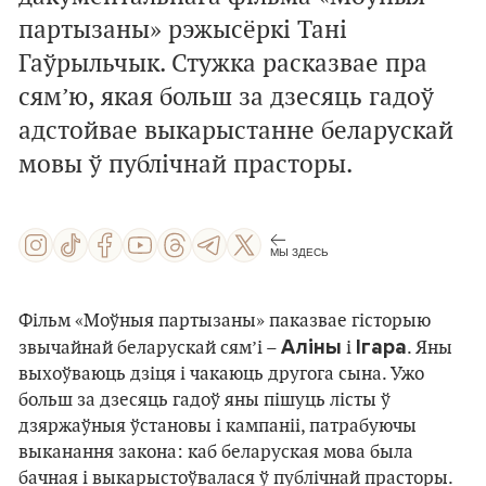
партызаны» рэжысёркі Тані
Гаўрыльчык. Стужка расказвае пра
сям’ю, якая больш за дзесяць гадоў
адстойвае выкарыстанне беларускай
мовы ў публічнай прасторы.
МЫ ЗДЕСЬ
Фільм «Моўныя партызаны» паказвае гісторыю
Аліны
Ігара
звычайнай беларускай сям’і –
і
. Яны
выхоўваюць дзіця і чакаюць другога сына. Ужо
больш за дзесяць гадоў яны пішуць лісты ў
дзяржаўныя ўстановы і кампаніі, патрабуючы
выканання закона: каб беларуская мова была
бачная і выкарыстоўвалася ў публічнай прасторы.