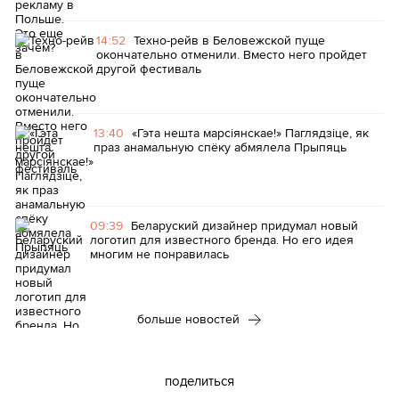
14:52
Техно-рейв в Беловежской пуще
окончательно отменили. Вместо него пройдет
другой фестиваль
13:40
«Гэта нешта марсіянскае!» Паглядзіце, як
праз анамальную спёку абмялела Прыпяць
09:39
Беларуский дизайнер придумал новый
логотип для известного бренда. Но его идея
многим не понравилась
больше новостей
поделиться