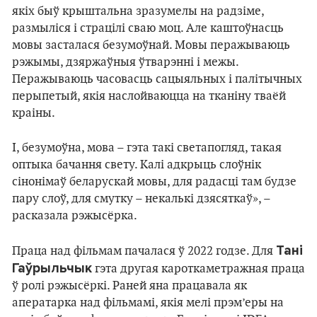
якіх быў крыштальна зразумелы на радзіме,
размыліся і страцілі сваю моц. Але каштоўнасць
мовы засталася безумоўнай. Мовы перажываюць
рэжымы, дзяржаўныя ўтварэнні і межы.
Перажываюць часовасць сацыяльных і палітычных
перыпетый, якія наслойваюцца на тканіну тваёй
краіны.
І, безумоўна, мова – гэта такі светапогляд, такая
оптыка бачання свету. Калі адкрыць слоўнік
сінонімаў беларускай мовы, для радасці там будзе
пару слоў, для смутку – некалькі дзясяткаў», –
расказала рэжысёрка.
Тані
Праца над фільмам пачалася ў 2022 годзе. Для
Гаўрыльчык
гэта другая кароткаметражная праца
ў ролі рэжысёркі. Раней яна працавала як
аператарка над фільмамі, якія мелі прэм’еры на