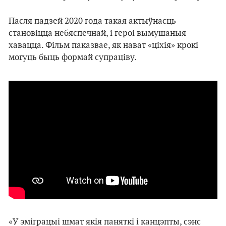
Пасля падзей 2020 года такая актыўнасць
становіцца небяспечнай, і героі вымушаныя
хавацца. Фільм паказвае, як нават «ціхія» крокі
могуць быць формай супраціву.
«У эміграцыі шмат якія паняткі і канцэпты, сэнс