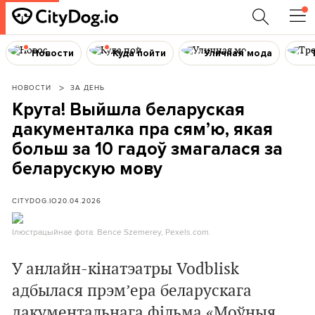
Новости
Куда пойти
Уличная мода
НОВОСТИ
ЗА ДЕНЬ
Крута! Выйшла беларуская
дакументалка пра сям’ю, якая
больш за 10 гадоў змагалася за
беларускую мову
CITYDOG.IO
20.04.2026
Ілюстрацыйнае фота: Bence Szemerey, Pexels.com.
У анлайн-кінатэатры Vodblisk
адбылася прэм’ера беларускага
дакументальнага фільма «Моўныя