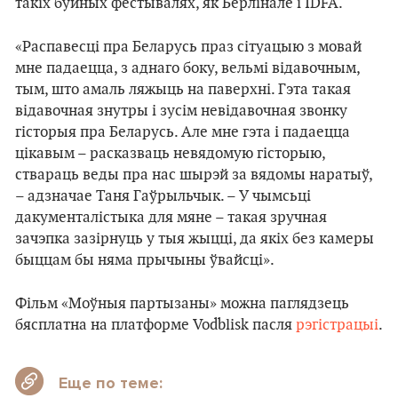
такіх буйных фестывалях, як Берлінале і IDFA.
«Распавесці пра Беларусь праз сітуацыю з мовай
мне падаецца, з аднаго боку, вельмі відавочным,
тым, што амаль ляжыць на паверхні. Гэта такая
відавочная знутры і зусім невідавочная звонку
гісторыя пра Беларусь. Але мне гэта і падаецца
цікавым – расказваць невядомую гісторыю,
ствараць веды пра нас шырэй за вядомы наратыў,
– адзначае Таня Гаўрыльчык. – У чымсьці
дакументалістыка для мяне – такая зручная
зачэпка зазірнуць у тыя жыцці, да якіх без камеры
быццам бы няма прычыны ўвайсці».
Фільм «Моўныя партызаны» можна паглядзець
бясплатна на платформе Vodblisk пасля
рэгістрацыі
.
Еще по теме: