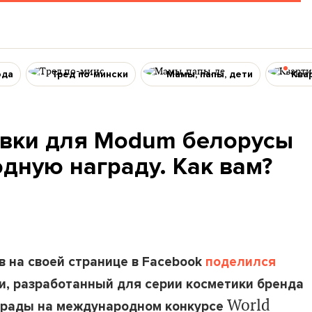
ода
Тред по-мински
Мамы, папы, дети
Ква
ковки для Modum белорусы
дную награду. Как вам?
 на своей странице в Facebook
поделился
ки, разработанный для серии косметики бренда
World
грады на международном конкурсе