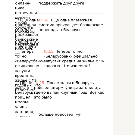
поддержать друг друга
17:58
Еще одна платежная
система прекращает банковские
переводы в Беларусь
15:52
Теперь точно:
«Беларусбанк» официально
запустит кредит на жилье с 1%
годовых. Что известно?
14:25
После жары в Беларусь
пришел шторм: улицы затопило, а
где-то выпал крупный град. Вот как
это было
больше новостей