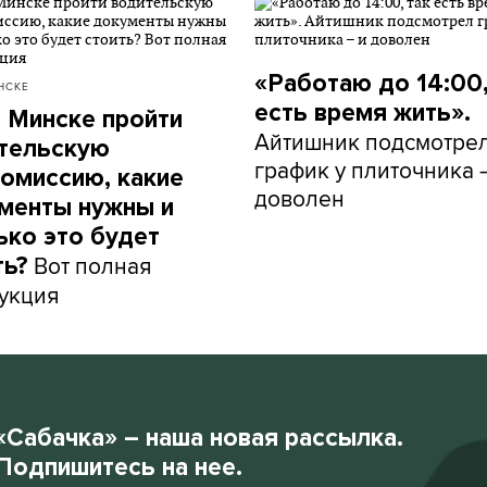
«Работаю до 14:00,
НСКЕ
есть время жить».
в Минске пройти
Айтишник подсмотре
тельскую
график у плиточника 
омиссию, какие
доволен
менты нужны и
ько это будет
Вот полная
ть?
укция
«Сабачка» – наша новая рассылка.
Подпишитесь на нее.