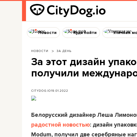
Новости
Куда пойти
Уличная м
НОВОСТИ
ЗА ДЕНЬ
За этот дизайн упа
получили междунаро
CITYDOG.IO
19.01.2022
Белорусский дизайнер Леша Лимонов
радостной новостью
: дизайн упаков
Modum, получил две серебряные на