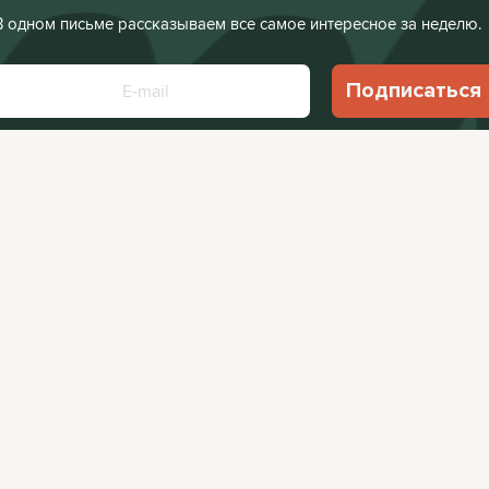
В одном письме рассказываем все самое интересное за неделю.
Подписаться
Нажимая «Подписаться», я соглашаюсь с
Политикой конфиденциальности
.
Facebook
VKontakte
Редакция:
editor@
Афиша:
editor@cit
Instagram
Twitter
Реклама:
editor@c
Telegram
TikTok
YouTube
RSS
© 2026 CityDog Media a.s.