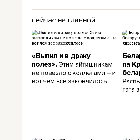
сейчас на главной
«Выпил и в драку
Бела
Этим айтишникам
полез».
па К
не повезло с коллегами – и
бела
вот чем все закончилось
Распы
гэта з