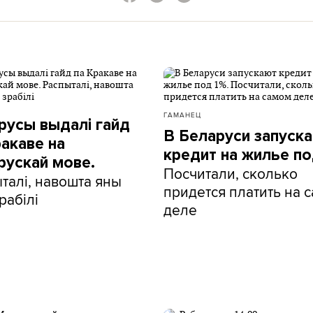
ГАМАНЕЦ
русы выдалі гайд
В Беларуси запуск
ракаве на
кредит на жилье по
рускай мове.
Посчитали, сколько
талі, навошта яны
придется платить на 
рабілі
деле