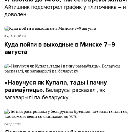
Айтишник подсмотрел график у плиточника – и
доволен
КУДА ПОЙТИ
Куда пойти в выходные в Минске 7–9
августа
«Навучуся як Купала, тады і пачну
Беларусы расказалі, як
размаўляць».
загаварылі па-беларуску
ГАРДЕРОБ