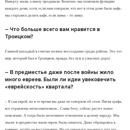
Наверху жили, а внизу продавали. Конечно, мы поменяли функцию
каждого дома, хотя, если нам говорили, что вот в этом доме было кафе,
мы старались делать кафе, если лавка – то лавку.
–
Что больше всего вам нравится в
Троицком?
Главной находкой я считаю полное воссоздание среды района. Это тот
мир, который был в Троицком, правда, без луж и ужасных дорог.
– В предместье даже после войны жило
много евреев. Были ли идеи увековечить
«еврейскость» квартала?
– Я сам еврей, но в то время мы даже не говорили об этом. Пятая графа,
все отравлены антисемитизмом... Слава богу, сейчас растет новое
поколение. А тогда было негативное отношение к целому народу. Мы
знали: в предместье жили евреи, была синагога. Даже обращались к
раввину, чтобы ее восстановить. Но он отказался, посчитал, что это