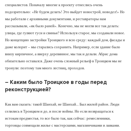
специалистов. Поначалу многие к проекту отнеслись очень
подозрительно: «Не будем делать! Это выйдет новострой, новодел!» Но
мы работали с архивными документами, и реставраторы нам
рассказывали, «як было раней». Конечно, мы не могли все так делать:
улицы, где гуляют гуси и свиньи? Используя старое, мы создавали новое.
Но концепцию застройки Троицкого и всю среду: каждый дом, фасады и
даже колорит – мы старались сохранить. Например, если здание было
внизу кирпичное, а вверху деревянное, мы так и делали. Абрис дома
обязательно оставался. Даже очень сложный рельеф в Троицком мы не
тронули: поэтому там много лестниц, проходов.
–
Каким было Троицкое в годы перед
реконструкцией?
Как вам сказать: такой Шанхай, не Шанхай... Был жилой район. Люди
селились в Троицком и до, и после войны. Но если возвращаться к
истокам предместья, то все было так, как сейчас: ремесленники,
торговцы совмещали жилье с мастерскими, магазинчиками и лавками.