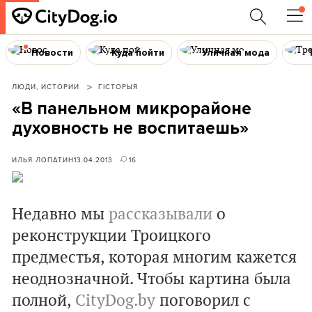
Новости
Куда пойти
Уличная мода
ЛЮДИ, ИСТОРИИ
ГІСТОРЫЯ
«В панельном микрорайоне
духовность не воспитаешь»
ИЛЬЯ ЛОПАТИН
13.04.2013
16
Недавно мы
рассказывали
о
реконструкции Троицкого
предместья, которая многим кажется
неоднозначной. Чтобы картина была
полной,
CityDog.by
поговорил с