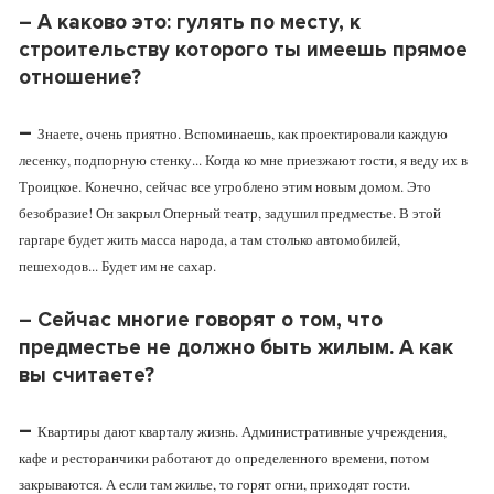
– А каково это: гулять по месту, к
строительству которого ты имеешь прямое
отношение?
–
Знаете, очень приятно. Вспоминаешь, как проектировали каждую
лесенку, подпорную стенку... Когда ко мне приезжают гости, я веду их в
Троицкое. Конечно, сейчас все угроблено этим новым домом. Это
безобразие! Он закрыл Оперный театр, задушил предместье. В этой
гаргаре будет жить масса народа, а там столько автомобилей,
пешеходов... Будет им не сахар.
–
Сейчас многие говорят о том, что
предместье не должно быть жилым. А как
вы считаете?
–
Квартиры дают кварталу жизнь. Административные учреждения,
кафе и ресторанчики работают до определенного времени, потом
закрываются. А если там жилье, то горят огни, приходят гости.