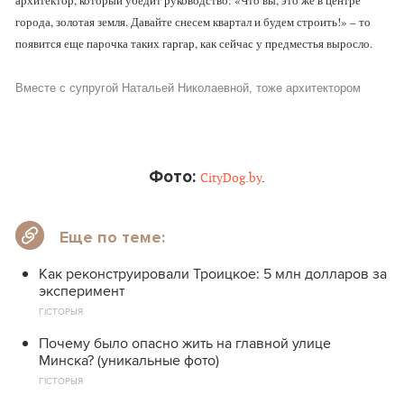
архитектор, который убедит руководство: «Что вы, это же в центре
города, золотая земля. Давайте снесем квартал и будем строить!» – то
появится еще парочка таких гаргар, как сейчас у предместья выросло.
Вместе с супругой Натальей Николаевной, тоже архитектором
Фотo:
CityDog.by
.
Еще по теме:
Как реконструировали Троицкое: 5 млн долларов за
эксперимент
ГІСТОРЫЯ
Почему было опасно жить на главной улице
Минска? (уникальные фото)
ГІСТОРЫЯ