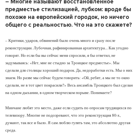
– Многие называют восстановленное
предместье стилизацией, лубком: вроде бы
похоже на европейский городок, но ничего
общего с реальностью. Что на это скажете?
– Критики, ударов, обвинений было очень много и сразу после
реконструкции. Лубочная, рафинированная архитектура... Как угодно
говорят. Но если бы вы сейчас меня спросили, я бы ответил, не
задумываясь: «Нет, мне не стыдно за Троицкое предместье». Мы
сделали для столицы хороший подарок. Да, недоработки есть. Мы о них
знаем. Но разве мы сейчас будем говорить: «Ой, ребят, а мы не то окно
сделали, не в тот цвет покрасили?» Весь ансамбль Троицкого был сделан
на одном дыхании, в одном творческом порыве. Понимаете?
Минчане любят это место, даже если судить по опросам трудящихся по
телевизору. Многие не подозревают, что это реконструкция 80-x,
думают, так все и было. Я сам люблю гулять там, это абсолютно другая
среда.