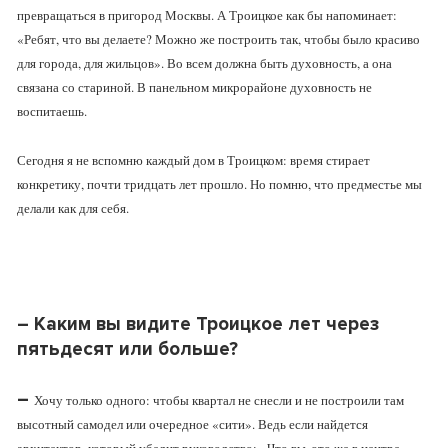
превращаться в пригород Москвы. А Троицкое как бы напоминает:
«Ребят, что вы делаете? Можно же построить так, чтобы было красиво
для города, для жильцов». Во всем должна быть духовность, а она
связана со стариной. В панельном микрорайоне духовность не
воспитаешь.
Сегодня я не вспомню каждый дом в Троицком: время стирает
конкретику, почти тридцать лет прошло. Но помню, что предместье мы
делали как для себя.
–
Каким вы видит
е
Троицкое лет через
пятьдесят или больше?
–
Хочу только одного: чтобы квартал не снесли и не построили там
высотный самодел или очередное «сити». Ведь если найдется