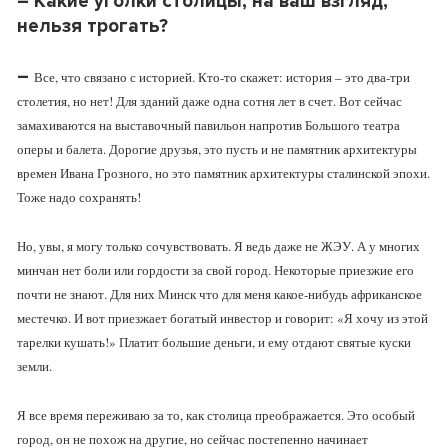
–
Какие уголки столицы, на ваш взгляд,
нельзя трогать?
–
Все, что связано с историей. Кто-то скажет: история – это два-три
столетия, но нет! Для зданий даже одна сотня лет в счет. Вот сейчас
замахиваются на выставочный павильон напротив Большого театра
оперы и балета. Дорогие друзья, это пусть и не памятник архитектуры
времен Ивана Грозного, но это памятник архитектуры сталинской эпохи.
Тоже надо сохранять!
Но, увы, я могу только сочувствовать. Я ведь даже не ЖЭУ. А у многих
минчан нет боли или гордости за свой город. Некоторые приезжие его
почти не знают. Для них Минск что для меня какое-нибудь африканское
местечко. И вот приезжает богатый инвестор и говорит: «Я хочу из этой
тарелки кушать!» Платит большие деньги, и ему отдают святые куски
земли.
Я все время переживаю за то, как столица преображается. Это особый
город, он не похож на другие, но сейчас постепенно начинает