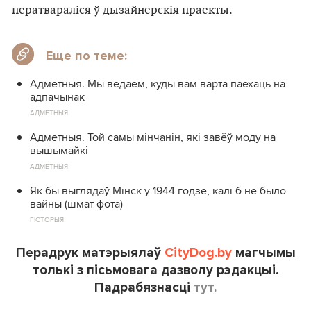
ператвараліся ў дызайнерскія праекты.
Еще по теме:
Адметныя. Мы ведаем, куды вам варта паехаць на
адпачынак
АДМЕТНЫЯ
Адметныя. Той самы мінчанін, які завёў моду на
вышымайкі
АДМЕТНЫЯ
Як бы выглядаў Мінск у 1944 годзе, калі б не было
вайны (шмат фота)
ГІСТОРЫЯ
Перадрук матэрыялаў
CityDog.by
магчымы
толькі з пісьмовага дазволу рэдакцыі.
Падрабязнасці
тут.