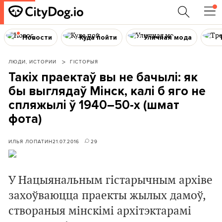
Новости
Куда пойти
Уличная мода
ЛЮДИ, ИСТОРИИ
ГІСТОРЫЯ
Такіх праектаў вы не бачылі: як
бы выглядаў Мінск, калі б яго не
спляжылі ў 1940–50-х (шмат
фота)
ИЛЬЯ ЛОПАТИН
21.07.2016
29
У Нацыянальным гістарычным архіве
захоўваюцца праекты жылых дамоў,
створаныя мінскімі архітэктарамі