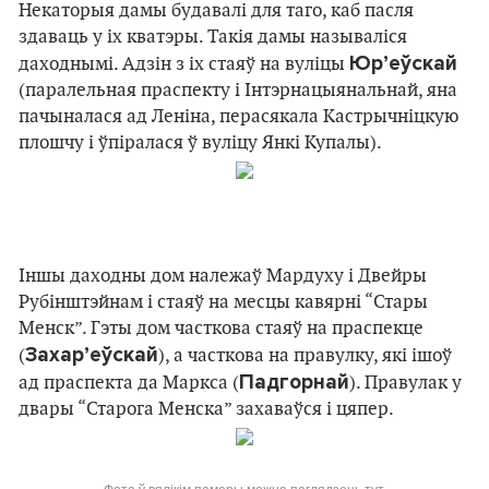
Некаторыя дамы будавалі для таго, каб пасля
здаваць у іх кватэры. Такія дамы называліся
Юр’еўскай
даходнымі. Адзін з іх стаяў на вуліцы
(паралельная праспекту і Інтэрнацыянальнай, яна
пачыналася ад Леніна, перасякала Кастрычніцкую
плошчу і ўпіралася ў вуліцу Янкі Купалы).
Іншы даходны дом належаў Мардуху і Двейры
Рубінштэйнам і стаяў на месцы кавярні “Стары
Менск”. Гэты дом часткова стаяў на праспекце
Захар’еўскай
(
), а часткова на правулку, які ішоў
Падгорнай
ад праспекта да Маркса (
). Правулак у
двары “Старога Менска” захаваўся і цяпер.