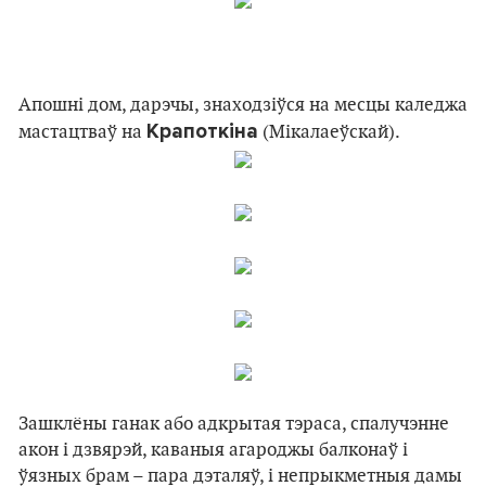
Апошні дом, дарэчы, знаходзіўся на месцы каледжа
Крапоткіна
мастацтваў на
(Мікалаеўскай).
Зашклёны ганак або адкрытая тэраса, спалучэнне
акон і дзвярэй, каваныя агароджы балконаў і
ўязных брам – пара дэталяў, і непрыкметныя дамы