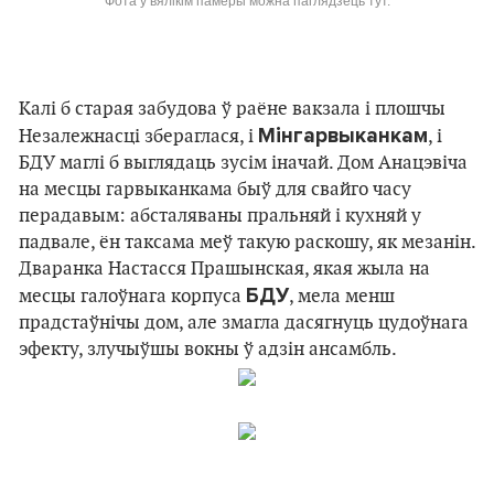
Фота ў вялікім памеры можна паглядзець тут
.
Калі б старая забудова ў раёне вакзала і плошчы
Мінгарвыканкам
Незалежнасці збераглася, і
, і
БДУ маглі б выглядаць зусім іначай. Дом Анацэвіча
на месцы гарвыканкама быў для свайго часу
перадавым: абсталяваны пральняй і кухняй у
падвале, ён таксама меў такую раскошу, як мезанін.
Дваранка Настасся Прашынская, якая жыла на
БДУ
месцы галоўнага корпуса
, мела менш
прадстаўнічы дом, але змагла дасягнуць цудоўнага
эфекту, злучыўшы вокны ў адзін ансамбль.