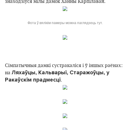
знаходзіўся мілы дамок Ханны Карпілавай.
Фота ў вялікім памеры можна паглядзець тут.
Сімпатычныя дамкі сустракаліся і ў іншых раёнах:
Ляхаўцы, Кальварыі, Старажоўцы, у
на
Ракаўскім прадмесці
.