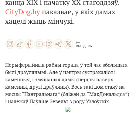
канца XIX і пачатку XX стагоддзяў.
CityDog.by
паказвае, у якіх дамах
хацелі жыць мінчукі.
МЫ ЗДЕСЬ
Перыферыйныя раёны горада ў той час збольшага
былі драўлянымі. Але ў цэнтры сустракаліся і
каменныя, і змяшаныя дамы (першы паверх
каменны, другі драўляны). Вось такі дом стаяў на
месцы “Цэнтральнага” (бліжэй да “МакДональдса”)
і належаў Паўліне Зевельт з роду Узлоўскіх.