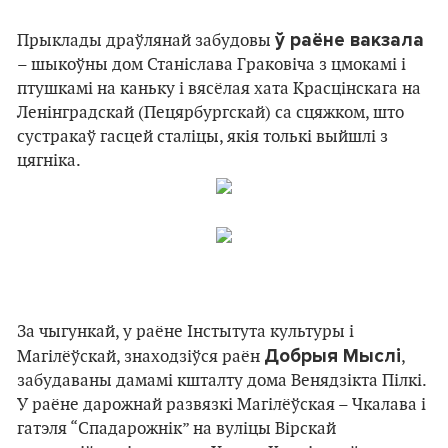
ў раёне вакзала
Прыклады драўлянай забудовы
– шыкоўны дом Станіслава Граковіча з цмокамі і
птушкамі на каньку і вясёлая хата Красцінскага на
Ленінградскай (Пецярбургскай) са сцяжком, што
сустракаў гасцей сталіцы, якія толькі выйшлі з
цягніка.
За чыгункай, у раёне Інстытута культуры і
Добрыя Мыслі
Магілёўскай, знаходзіўся раён
,
забудаваны дамамі кшталту дома Венядзікта Пілкі.
У раёне дарожнай развязкі Магілёўская – Чкалава і
гатэля “Спадарожнік” на вуліцы Вірскай