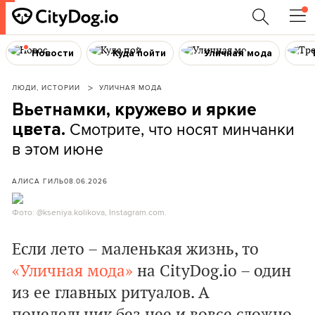
Новости
Куда пойти
Уличная мода
ЛЮДИ, ИСТОРИИ
УЛИЧНАЯ МОДА
Вьетнамки, кружево и яркие
Смотрите, что носят минчанки
цвета.
в этом июне
АЛИСА ГИЛЬ
08.06.2026
Фото: @kseniya.kolikova, Instagram.com.
Если лето – маленькая жизнь, то
«Уличная мода»
на СityDog.io – один
из ее главных ритуалов. А