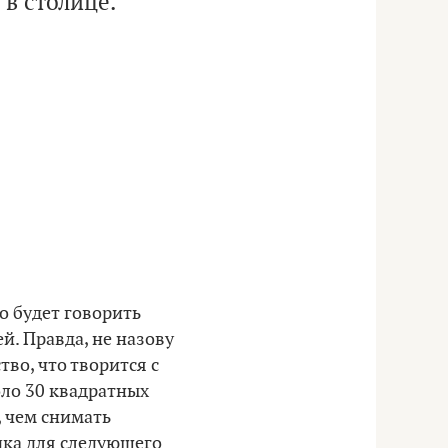
в столице.
о будет говорить
й. Правда, не назову
тво, что творится с
оло 30 квадратных
, чем снимать
дка для следующего