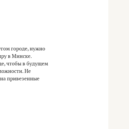
угом городе, нужно
ру в Минске.
де, чтобы в будущем
можности. Не
, на привезенные