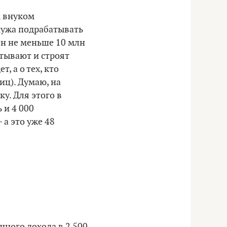
м внуком
мужа подрабатывать
жен не меньше 10 млн
тывают и строят
, а о тех, кто
иц). Думаю, на
у. Для этого в
 и 4 000
 а это уже 48
чного дохода в 2 500