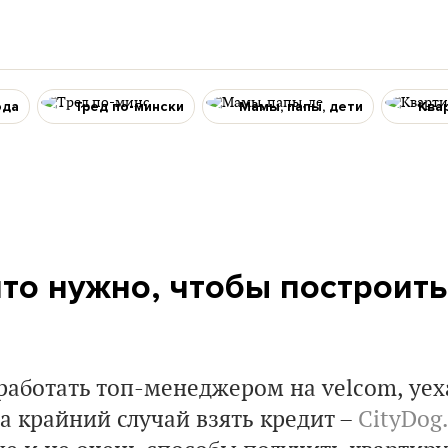
ода
Тред по-мински
Мамы, папы, дети
Ква
что нужно, чтобы построить
 работать топ-менеджером на velcom, уех
а крайний случай взять кредит –
СityDog