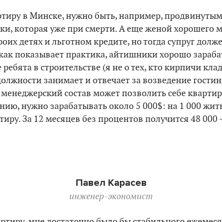
ртиру в Минске, нужно быть, например, продвинуты
ки, которая уже при смерти. А еще женой хорошего 
роих детях и льготном кредите, но тогда супруг дол
 как показывает практика, айтишники хорошо зараба
ребята в строительстве (я не о тех, кто кирпичи кладет
лжности занимает и отвечает за возведение гостин
менеджерский состав может позволить себе квартирк
нию, нужно зарабатывать около 5 000$: на 1 000 жить
иру. За 12 месяцев без процентов получится 48 000 –
Павел Карасев
инженер-экономист
ртиру, мне достаточно было бы стабильного ежемеся