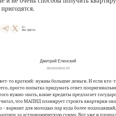
 и не очень способы получить квартиру 
 пригодятся.
МЫ ЗДЕСЬ
Дмитрий Еленский
экономист
твет-то краткий: нужны большие деньги. И если кто-т
всего, просто попытка придумать ответ пооригинальне
ого нужно знать, какие кредиты предлагает государс
 читал, что МАПИД планирует строить квартирки ок
ю – вариант для молодых пар куда более подходящий
артиру за астрономическую сумму. Вот уже и площа