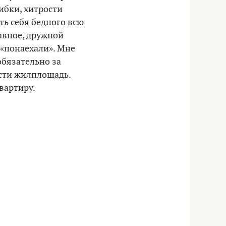
ибки, хитрости
ть себя бедного всю
лавное, дружной
т «понаехали». Мне
обязательно за
ести жилплощадь.
вартиру.