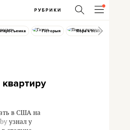
РУБРИКИ
ртиросъемка
Гісторыя
Пора к психологу
 квартиру
ать в США на
.by
узнал у