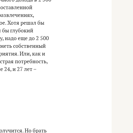
поставленной
развлечениях,
ое. Хотя решал бы
л бы глубокий
, надо еще до 2 500
 иметь собственный
иятия. Или, как и
острая потребность,
24, и 27 лет –
лучится. Но брать