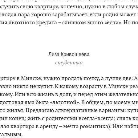
олучить свою квартиру, конечно, нужно в любом случа
молодая пара хорошо зарабатывает, если родня может 
ия льготного кредита – слишком много «если». Но по
Лиза Кривошеева
студентка
ртиру в Минске, нужно продать почку, а лучше две. 
равно никто не купит. К какому возрасту в Минске ре
кому. Или всю жизнь в долг, и перед этим желательно
 долговая яма была «льготной». В общем, по моему м
ого жилья. Предлагаю альтернативные варианты: куп
дин конец; жить с родителями всегда-всегда; снять к
лая квартира в аренду – мечта романтика). Или найти
тальным.