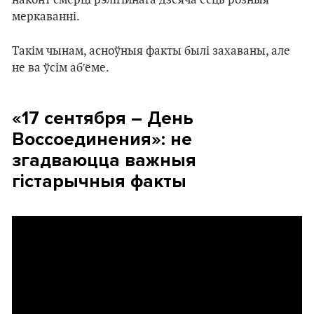
меркаванні.
Такім чынам, асноўныя факты былі захаваны, але
не ва ўсім аб’ёме.
«17 сентября – День
Воссоединения»: не
згадваюцца важныя
гістарычныя факты