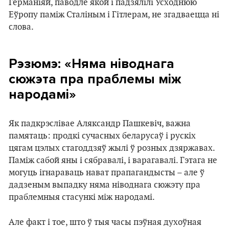
Германіяй, паводле якой і падзялілі Усходнюю
Еўропу паміж Сталіным і Гітлерам, не згадваецца ні
слова.
Рэзюмэ: «Няма ніводнага
сюжэта пра праблемы між
народамі»
Як падкрэслівае Аляксандр Пашкевіч, важна
памятаць: продкі сучасных беларусаў і рускіх
цягам цэлых стагоддзяў жылі ў розных дзяржавах.
Паміж сабой яны і сябравалі, і варагавалі. Гэтага не
могуць ігнараваць нават прапагандысты – але ў
дадзеным выпадку няма ніводнага сюжэту пра
праблемныя стасункі між народамі.
Але факт і тое, што ў тыя часы пэўная духоўная