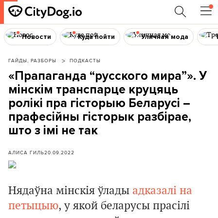
Новости
Куда пойти
Уличная мода
ГАЙДЫ, РАЗБОРЫ
ПОДКАСТЫ
«Прапаганда “русского мира”». У
мінскім транспарце круцяць
ролікі пра гісторыю Беларусі –
прафесійны гісторык разбірае,
што з імі не так
АЛИСА ГИЛЬ
20.09.2022
Нядаўна мінскія ўлады
адказалі на
петыцыю
, у якой беларусы прасілі