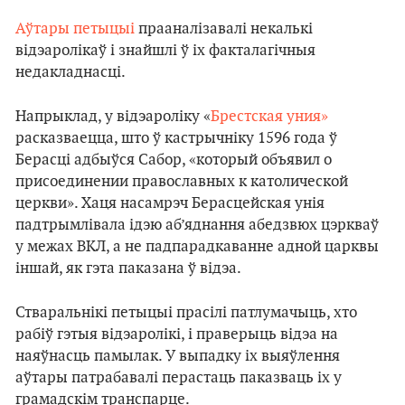
Аўтары петыцыі
прааналізавалі некалькі
відэаролікаў і знайшлі ў іх факталагічныя
недакладнасці.
Напрыклад, у відэароліку «
Брестская уния»
расказваецца, што ў кастрычніку 1596 года ў
Берасці адбыўся Сабор, «который объявил о
присоединении православных к католической
церкви». Хаця насамрэч Берасцейская унія
падтрымлівала ідэю аб’яднання абедзвюх цэркваў
у межах ВКЛ, а не падпарадкаванне адной царквы
іншай, як гэта паказана ў відэа.
Стваральнікі петыцыі прасілі патлумачыць, хто
рабіў гэтыя відэаролікі, і праверыць відэа на
наяўнасць памылак. У выпадку іх выяўлення
аўтары патрабавалі перастаць паказваць іх у
грамадскім транспарце.