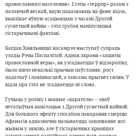
православного населения». І гэты «террор» разам з
палаючай вёскай, якую паказваюць на фоне відэа,
выклікае яўную асацыяцыю з часамі Другой
сусветнай вайны – гэта грубая маніпуляцыя
гістарычнымі фактамі.
Багдан Хмяльницкі насамрэч выступаў супраць
улады Рэчы Паспалітай. Аднак акрамя «защиты
православной веры», як узгадваецца ў відэароліку,
было яшчэ некалькі прычын паўстання: рост
падаткаў і павіннасцей, а таксама прыгнёт сялян. У
відэа пра гэта не згадваецца ні слова.
Гучыць у роліку і моцнае «каратели» – зноў
негатыўная канатацыя з Другой сусветнай вайной.
Для большага эфекту спосабам пакарання смерцю
Афанасія адназначна называецца закопванне яго
жывым у зямлю, але ў гістарычных крыніцах
наконт смерці рэлігійнага дзеяча ёсць розныя