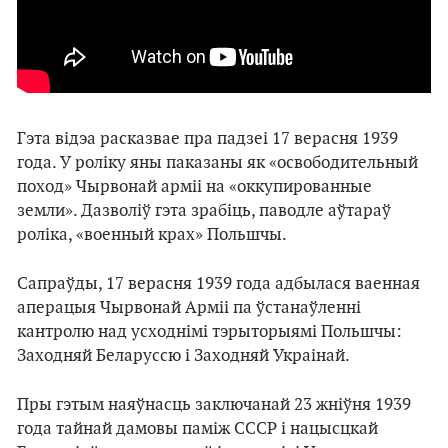
Гэта відэа расказвае пра падзеі 17 верасня 1939
года. У роліку яны паказаны як «освободительный
поход» Чырвонай арміі на «оккупированные
земли». Дазволіў гэта зрабіць, паводле аўтараў
роліка, «военный крах» Польшчы.
Сапраўды, 17 верасня 1939 года адбылася ваенная
аперацыя Чырвонай Арміі па ўстанаўленні
кантролю над усходнімі тэрыторыямі Польшчы:
Заходняй Беларуссю і Заходняй Украінай.
Пры гэтым наяўнасць заключанай 23 жніўня 1939
года тайнай дамовы паміж СССР і нацысцкай