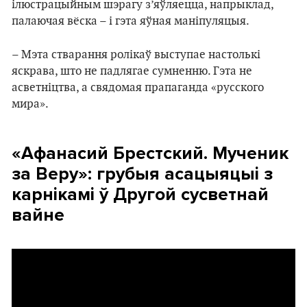
ілюстрацыйным шэрагу з’яўляецца, напрыклад,
палаючая вёска – і гэта яўная маніпуляцыя.
– Мэта стварання ролікаў выступае настолькі
яскрава, што не падлягае сумненню. Гэта не
асветніцтва, а свядомая прапаганда «русского
мира».
«Афанасий Брестский. Мученик
за Веру»: грубыя асацыяцыі з
карнікамі ў Другой сусветнай
вайне