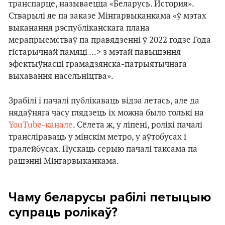
транспарце, называецца «Беларусь. История».
Стварылі яе па заказе Мінгарвыканкама «ў мэтах
выканання рэспубліканскага плана
мерапрыемстваў па правядзенні ў 2022 годзе Года
гістарычнай памяці ...> з мэтай павышэння
эфектыўнасці грамадзянска-патрыятычнага
выхавання насельніцтва».
Зрабілі і пачалі публікаваць відэа летась, але да
нядаўняга часу глядзець іх можна было толькі на
YouTube-канале
. Сёлета ж, у ліпені, ролікі пачалі
трансліраваць у мінскім метро, у ​​аўтобусах і
тралейбусах. Пускаць серыю пачалі таксама па
рашэнні Мінгарвыканкама.
Чаму беларусы рабілі петыцыю
супраць ролікаў?