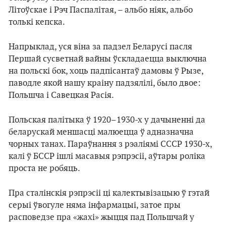
Літоўскае і Рэч Паспалітая, – альбо ніяк, альбо
толькі кепска.
Напрыклад, уся віна за падзел Беларусі пасля
Першай сусветнай вайны ўскладаецца выключна
на польскі бок, хоць падпісантаў дамовы ў Рызе,
паводле якой нашу краіну падзялілі, было двое:
Польшча і Савецкая Расія.
Польская палітыка ў 1920–1930-х у дачыненні да
беларускай меншасці малюецца ў адназначна
чорных танах. Параўнання з рэаліямі СССР 1930-х,
калі ў БССР ішлі масавыя рэпрэсіі, аўтары роліка
проста не робяць.
Пра сталінскія рэпрэсіі ці калектывізацыю ў гэтай
серыі ўвогуле няма інфармацыі, затое пры
расповедзе пра «жахі» жыцця пад Польшчай у