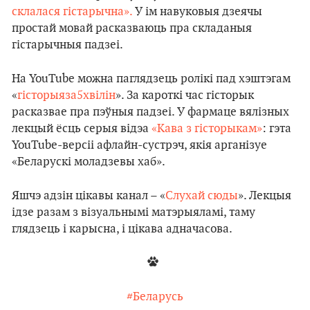
склалася гістарычна».
У ім навуковыя дзеячы
простай мовай расказваюць пра складаныя
гістарычныя падзеі.
На YouTube можна паглядзець ролікі пад хэштэгам
«
гісторыяза5хвілін
». За кароткі час гісторык
расказвае пра пэўныя падзеі. У фармаце вялізных
лекцый ёсць серыя відэа
«Кава з гісторыкам»
: гэта
YouTube-версіі афлайн-сустрэч, якія арганізуе
«Беларускі моладзевы хаб».
Яшчэ адзін цікавы канал – «
Слухай сюды
». Лекцыя
ідзе разам з візуальнымі матэрыяламі, таму
глядзець і карысна, і цікава адначасова.
#Беларусь