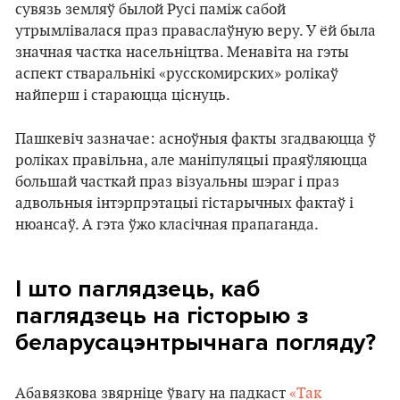
сувязь земляў былой Русі паміж сабой
утрымлівалася праз праваслаўную веру. У ёй была
значная частка насельніцтва. Менавіта на гэты
аспект стваральнікі «русскомирских» ролікаў
найперш і стараюцца ціснуць.
Пашкевіч зазначае: асноўныя факты згадваюцца ў
роліках правільна, але маніпуляцыі праяўляюцца
большай часткай праз візуальны шэраг і праз
адвольныя інтэрпрэтацыі гістарычных фактаў і
нюансаў. А гэта ўжо класічная прапаганда.
І што паглядзець, каб
паглядзець на гісторыю з
беларусацэнтрычнага погляду?
Абавязкова звярніце ўвагу на падкаст
«Так