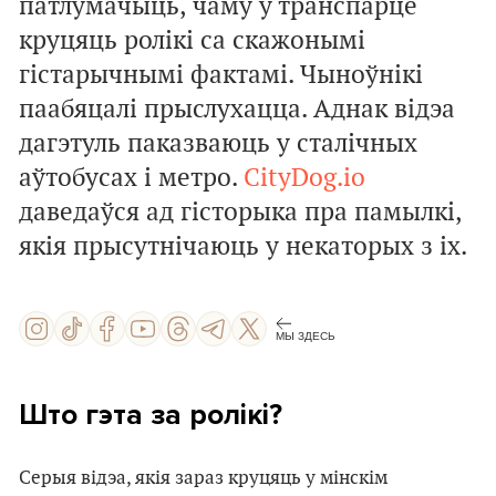
патлумачыць, чаму ў транспарце
круцяць ролікі са скажонымі
гістарычнымі фактамі. Чыноўнікі
паабяцалі прыслухацца. Аднак відэа
дагэтуль паказваюць у сталічных
аўтобусах і метро.
CityDog.io
даведаўся ад гісторыка пра памылкі,
якія прысутнічаюць у некаторых з іх.
МЫ ЗДЕСЬ
Што гэта за ролікі?
Серыя відэа, якія зараз круцяць у мінскім