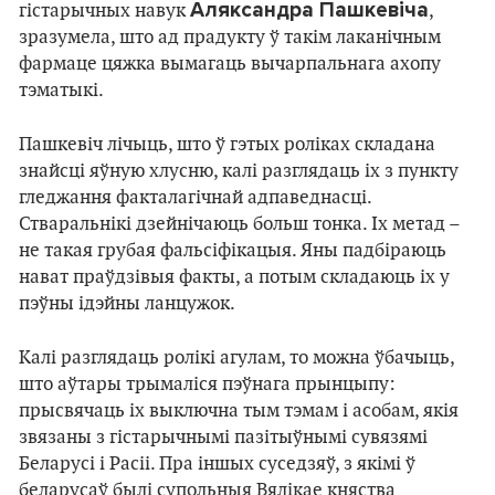
Аляксандра Пашкевіча
гістарычных навук
,
зразумела, што ад прадукту ў такім лаканічным
фармаце цяжка вымагаць вычарпальнага ахопу
тэматыкі.
Пашкевіч лічыць, што ў гэтых роліках складана
знайсці яўную хлусню, калі разглядаць іх з пункту
гледжання факталагічнай адпаведнасці.
Стваральнікі дзейнічаюць больш тонка. Іх метад –
не такая грубая фальсіфікацыя. Яны падбіраюць
нават праўдзівыя факты, а потым складаюць іх у
пэўны ідэйны ланцужок.
Калі разглядаць ролікі агулам, то можна ўбачыць,
што аўтары трымаліся пэўнага прынцыпу:
прысвячаць іх выключна тым тэмам і асобам, якія
звязаны з гістарычнымі пазітыўнымі сувязямі
Беларусі і Расіі. Пра іншых суседзяў, з якімі ў
беларусаў былі супольныя Вялікае княства