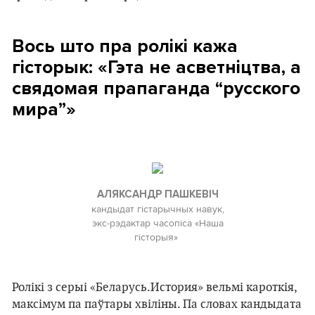
Вось што пра ролікі кажа
гісторык: «Гэта не асветніцтва, а
свядомая прапаганда “русского
мира”»
АЛЯКСАНДР ПАШКЕВІЧ
кандыдат гістарычных навук,
экс-рэдактар часопіса «Наша
гісторыя»
Ролікі з серыі «Беларусь.История» вельмі кароткія,
максімум па паўтары хвіліны. Па словах кандыдата