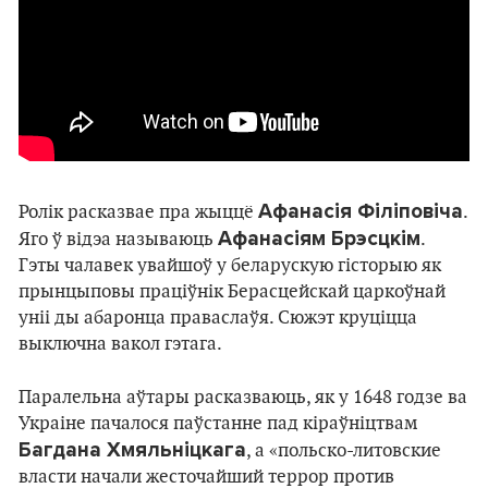
Афанасія Філіповіча
Ролік расказвае пра жыццё
.
Афанасіям Брэсцкім
Яго ў відэа называюць
.
Гэты чалавек увайшоў у беларускую гісторыю як
прынцыповы праціўнік Берасцейскай царкоўнай
уніі ды абаронца праваслаўя. Сюжэт круціцца
выключна вакол гэтага.
Паралельна аўтары расказваюць, як у 1648 годзе ва
Украіне пачалося паўстанне пад кіраўніцтвам
Багдана Хмяльніцкага
, а «польско-литовские
власти начали жесточайший террор против