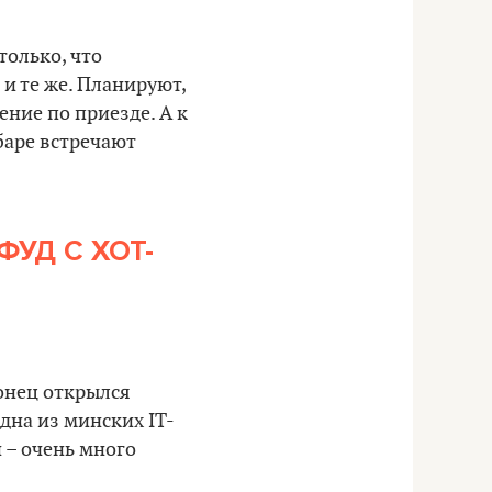
только, что
 и те же. Планируют,
ение по приезде. А к
баре встречают
УД С ХОТ-
онец открылся
одна из минских IT-
 – очень много