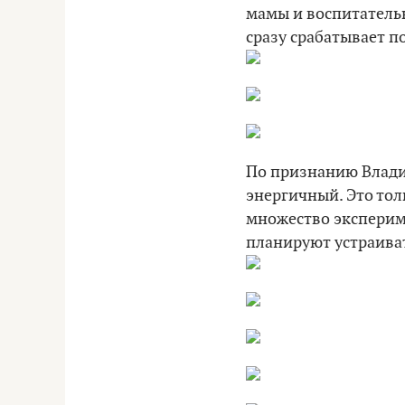
мамы и воспитательн
сразу срабатывает п
По признанию Владис
энергичный. Это то
множество экспериме
планируют устраиват