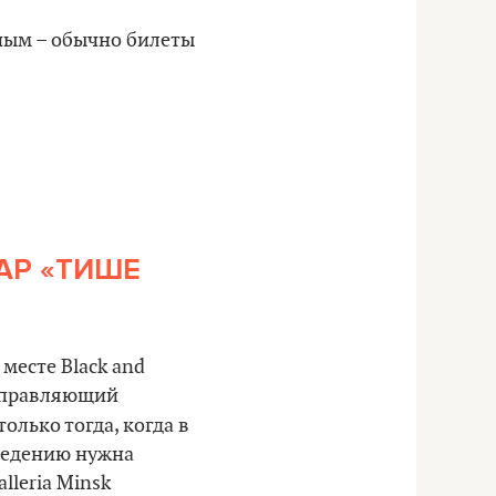
атным – обычно билеты
АР «ТИШЕ
месте Black and
правляющий
олько тогда, когда в
аведению нужна
lleria Minsk