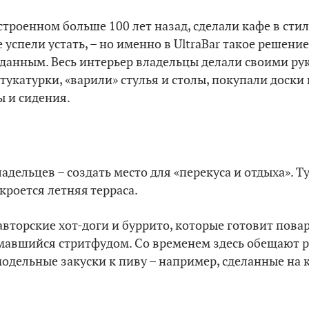
строенном больше 100 лет назад, сделали кафе в стил
 успели устать, – но именно в UltraBar такое решени
анным. Весь интерьер владельцы делали своими рук
штукатурки, «варили» стулья и столы, покупали доск
 и сидения.
дельцев – создать место для «перекуса и отдыха». Тут
кроется летняя терраса.
авторские хот-доги и буррито, которые готовит пова
мавшийся стритфудом. Со временем здесь обещают 
модельные закуски к пиву – например, сделанные на 