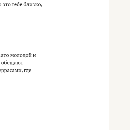
 это тебе близко,
зато молодой и
м обещают
ррасами, где