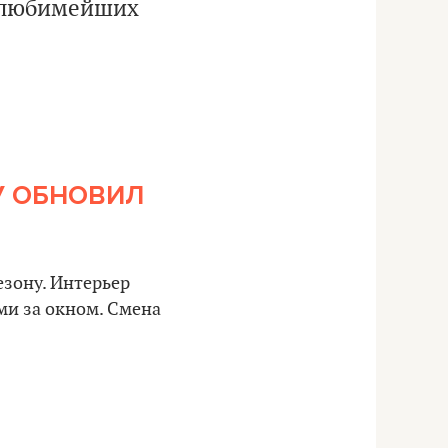
з любимейших
У ОБНОВИЛ
езону. Интерьер
ми за окном. Смена