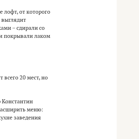
е лофт, от которого
е выглядит
ами – сдирали со
и и покрывали лаком
 всего 20 мест, но
р Константин
расширить меню:
кухне заведения