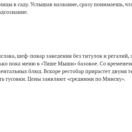
ицы в саду. Услышав название, сразу понимаешь, что
одсознание.
лава, шеф-повар заведения без титулов и регалий, 
лько пока меню в «Тише Мыши» базовое. Со времене
нтальных блюд. Вскоре рестобар прирастет двумя те
ь тусовки. Цены заявляют «средними по Минску».