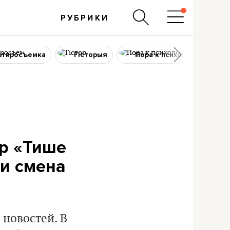
РУБРИКИ
ртиросъемка
Гісторыя
Пора к психологу
ар «Тише
и смена
 новостей. В