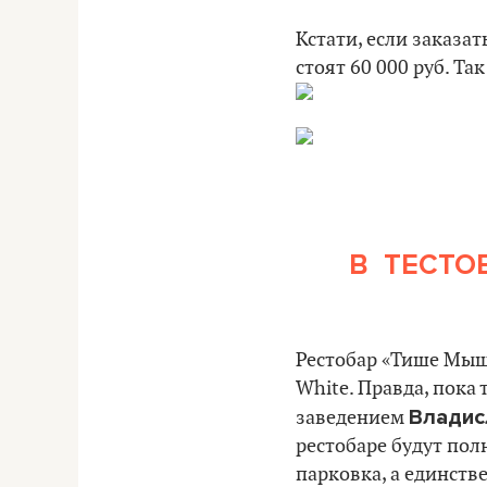
Кстати, если заказат
стоят 60 000 руб. Т
В ТЕСТО
Рестобар «Тише Мыши
White. Правда, пока
Владис
заведением
рестобаре будут пол
парковка, а единств