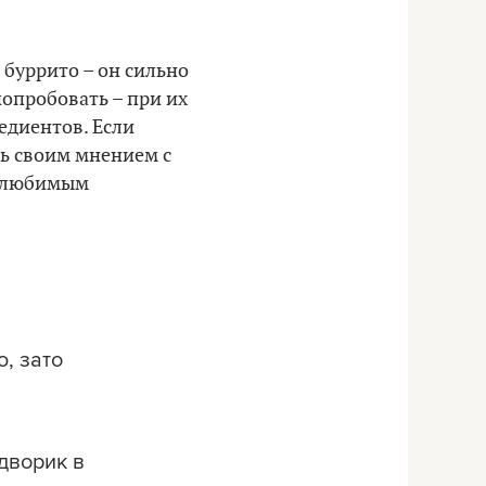
буррито – он сильно
попробовать – при их
едиентов. Если
сь своим мнением с
о любимым
, зато
дворик в