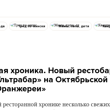
ода
Тред по-мински
Мамы, папы, дети
Ква
ая хроника. Новый рестоб
льтрабар» на Октябрьской 
Оранжереи»
й ресторанной хронике несколько свежих