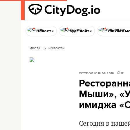
Новости
Куда пойти
Уличная м
МЕСТА
НОВОСТИ
CITYDOG.IO
16.06.2016
17
Ресторанн
Мыши», «У
имиджа «
Сегодня в наше