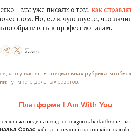
егко – мы уже писали о том,
как справля
очеством. Но, если чувствуете, что начи
льно обратитесь к профессионалам.
МЫ ЗДЕСЬ
те, что у нас есть специальная рубрика, чтобы н
т
ут много дельных советов.
ии:
Платформа I Am With You
 несколько недель назад на Imaguru #hackathome – и 
нальд Совас
работал с группой над онлайн-платф