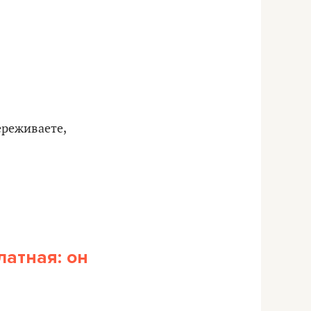
ереживаете,
латная: он