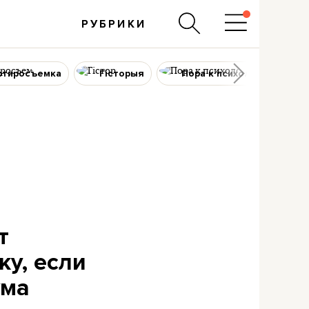
РУБРИКИ
ртиросъемка
Гісторыя
Пора к психологу
т
ку, если
ума