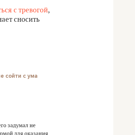
ться с тревогой
,
нает сносить
е сойти с ума
его задумал не
ормой для оказания