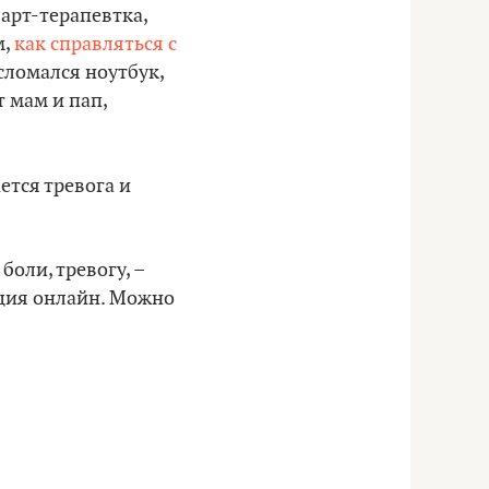
 арт-терапевтка,
м,
как справляться с
сломался ноутбук,
 мам и пап,
ется тревога и
оли, тревогу, –
ция онлайн. Можно