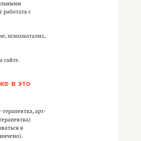
альными
 работать с
е, психокатализ,
а сайте.
е в это
терапевтка, арт-
терапевтка)
ваться в
ничено).