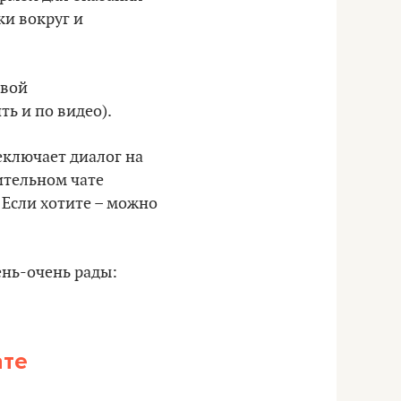
и вокруг и
рвой
ь и по видео).
ключает диалог на
ительном чате
. Если хотите – можно
ень-очень рады:
ате