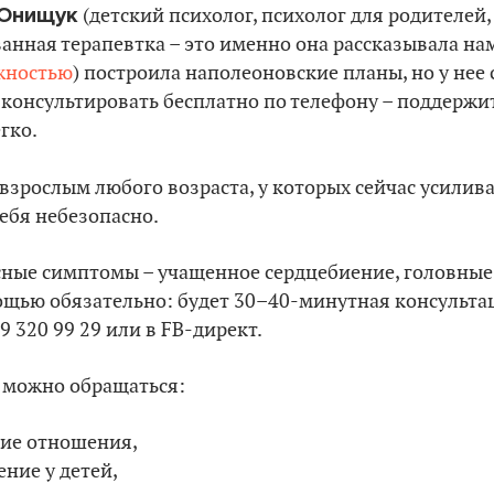
 Онищук
(детский психолог, психолог для родителей,
анная терапевтка – это именно она рассказывала на
жностью
) построила наполеоновские планы, но у нее 
консультировать бесплатно по телефону – поддержит
гко.
взрослым любого возраста, у которых сейчас усилива
ебя небезопасно.
сные симптомы – учащенное сердцебиение, головные б
ощью обязательно: будет 30–40-минутная консульта
29 320 99 29 или в FB-директ.
 можно обращаться:
кие отношения,
ение у детей,