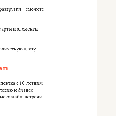
разгрузки – сможете
карты и элементы
волическую плату.
ram
певтка с 10-летним
логию и бизнес –
ные онлайн-встречи