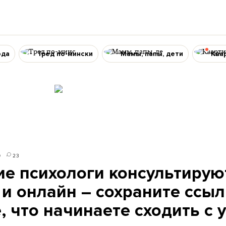
ода
Тред по-мински
Мамы, папы, дети
Ква
0
23
ие психологи консультирую
и онлайн – сохраните ссыл
, что начинаете сходить с 