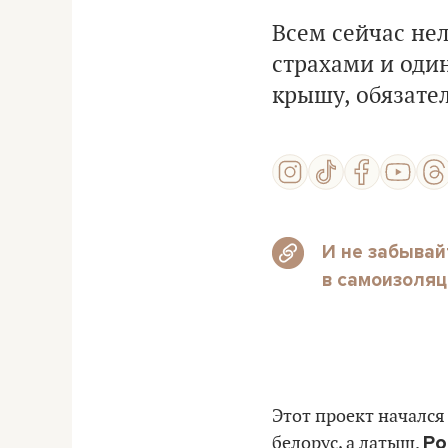
Всем сейчас нел
страхами и один
крышу, обязате
И не забывай
в самоизоляц
Этот проект начался
Ро
белорус, а латыш.