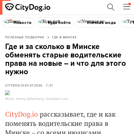
Новости
Куда пойти
Уличная мода
ПОЛЕЗНЫЕ ПОДБОРКИ
ГДЕ В МИНСКЕ
Где и за сколько в Минске
обменять старые водительские
права на новые – и что для этого
нужно
CITYDOG.IO
30.07.2026
21
Фото: Jenny Ueberberg, Unsplash.com.
CityDog.io
рассказывает, где и как
поменять водительские права в
Минске – со всеми нюансами,