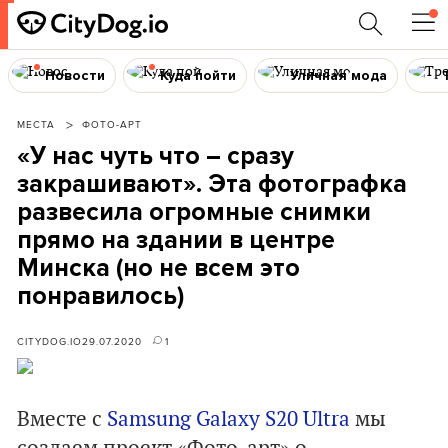
Новости
Куда пойти
Уличная мода
МЕСТА
ФОТО-АРТ
«У нас чуть что – сразу
закрашивают». Эта фотографка
развесила огромные снимки
прямо на здании в центре
Минска (но не всем это
понравилось)
CITYDOG.IO
29.07.2020
1
Вместе с
Samsung Galaxy S20 Ultra
мы