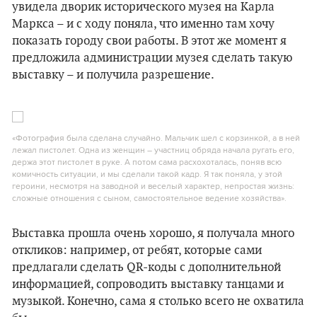
увидела дворик исторического музея на Карла
Маркса – и с ходу поняла, что именно там хочу
показать городу свои работы. В этот же момент я
предложила администрации музея сделать такую
выставку – и получила разрешение.
«Фотография была сделана случайно. Мальчик шел с корзинкой, а в ней
лежал пистолет. Одна из женщин – участниц обряда начала ругать его,
держа этот пистолет в руке. А потом сама расхохоталась, поняв всю
комичность ситуации, и мы сделали такой кадр. Я так поняла, у этой
героини, несмотря на заводной и веселый характер, непростая жизнь:
сложные отношения с сыном, самостоятельное ведение хозяйства».
Выставка прошла очень хорошо, я получала много
откликов: например, от ребят, которые сами
предлагали сделать QR-коды с дополнительной
информацией, сопроводить выставку танцами и
музыкой. Конечно, сама я столько всего не охватила