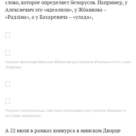
слово, которое определяет белорусов. Например, у
Алексиевич это «идеализм», у Жбанкова –
«Радзіма», а у Бахаревича – «улада»,
Портрет философа Максима Жбанкова для проекта «Ризомы» и его слово
«Радзіма».
Портрет писательницы Светланы Алексиевич для проекта «Ризомы» и
ее слово «идеализм».
А 22 июля в рамках конкурса в минском Дворце