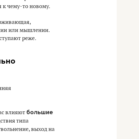
 к чему-то новому.
ерживающая,
нии или мышлении.
ступают реже.
льно
нняя
большие
нас влияют
ствия типа
увольнение, выход на