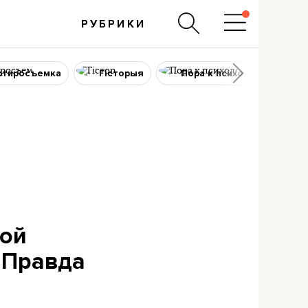
РУБРИКИ
ртиросъемка
Гісторыя
Пора к психологу
гой
 Правда