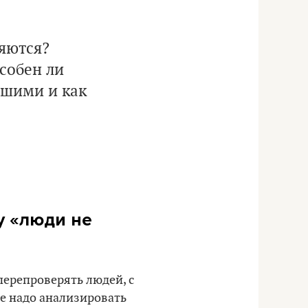
няются?
особен ли
вшими и как
у «люди не
 перепроверять людей, с
е надо анализировать