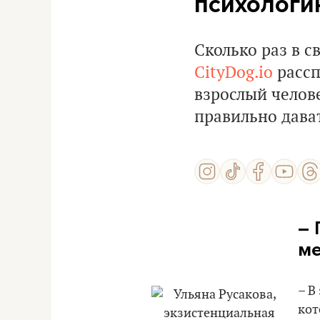
психологи
Сколько раз в 
CityDog.io
рассп
взрослый челов
правильно дава
– 
ме
– В
кот