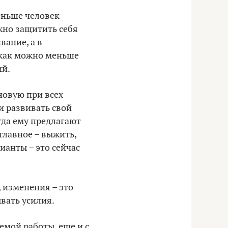
еньше человек
ужно защитить себя
вание, а в
 как можно меньше
ий.
новую при всех
 и развивать свой
огда ему предлагают
главное – выжить,
ианты – это сейчас
, изменения – это
вать усилия.
емой работы, еще и с