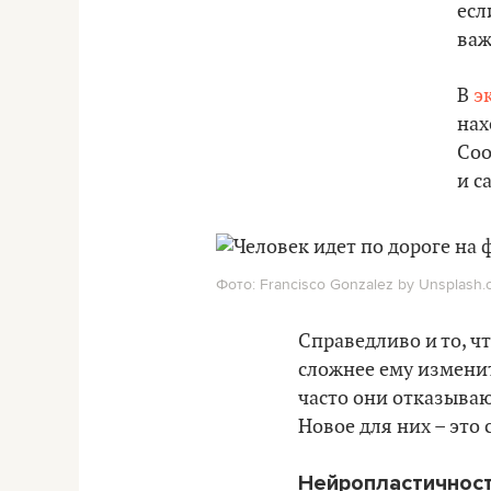
есл
важ
В
э
нах
Соо
и с
Фото: Francisco Gonzalez by Unsplash.
Справедливо и то, ч
сложнее ему измени
часто они отказываю
Новое для них – эт
Нейропластичнос