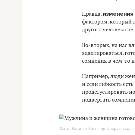
изменения 
Правда,
фактором, который т
другого человека не
Во-вторых, на нас в
адаптироваться, гото
сомнения в чем-то н
Например, люди женя
и если гибкость ест
продегустировать но
подвергать сомнени
Фото: Soroush Karimi by Unsplash.com.