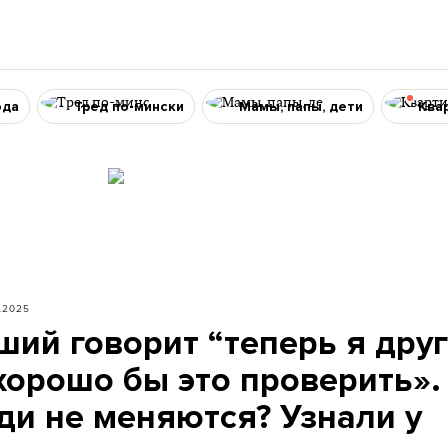
ода
Тред по-мински
Мамы, папы, дети
Ква
.2025
ший говорит “теперь я дру
 хорошо бы это проверить».
ди не меняются? Узнали у