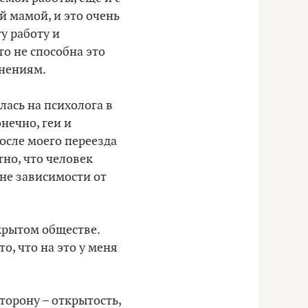
й мамой, и это очень
ту работу и
то не способна это
енениям.
лась на психолога в
нечно, геи и
осле моего переезда
тно, что человек
вне зависимости от
крытом обществе.
о, что на это у меня
орону – открытость,