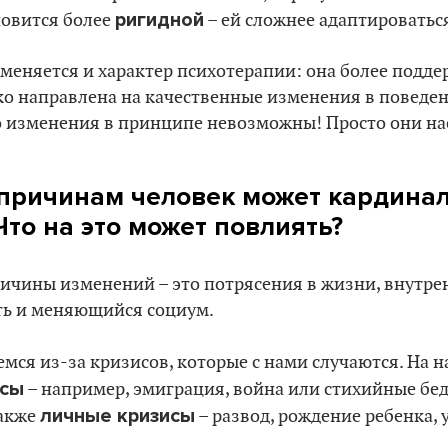
ригидной
новится более
– ей сложнее адаптироваться
, меняется и характер психотерапии: она более подд
о направлена на качественные изменения в поведе
то изменения в принципе невозможны! Просто они на
 причинам человек может кардина
Что на это может повлиять?
причины изменений – это потрясения в жизни, внутре
ь и меняющийся социум.
мся из-за кризисов, которые с нами случаются. На 
исы
– например, эмиграция, война или стихийные бед
личные кризисы
также
– развод, рождение ребенка, 