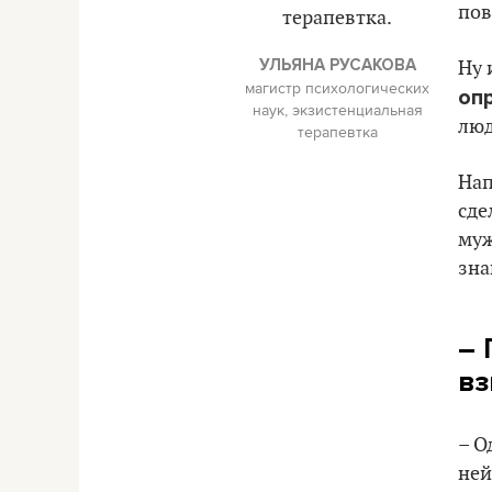
пов
УЛЬЯНА РУСАКОВА
Ну 
магистр психологических
оп
наук, экзистенциальная
люд
терапевтка
Нап
сде
муж
зна
– 
вз
– О
ней