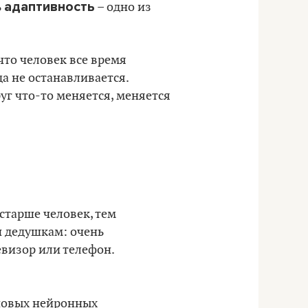
адаптивность
ь
– одно из
что человек все время
да не останавливается.
уг что-то меняется, меняется
старше человек, тем
и дедушкам: очень
евизор или телефон.
 новых нейронных