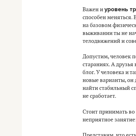
уровень т
Важен и
способен меняться. 
на базовом физическ
выживании ты не на
телодвижений и сове
Допустим, человек п
стараниях. А друзья 
блог. У человека и т
новые варианты, он 
найти стабильный сп
не сработает.
Стоит принимать во
неприятное занятие:
Представим, что ест