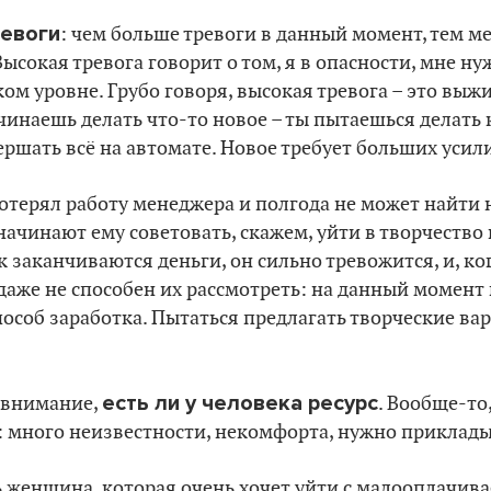
ревоги
: чем больше тревоги в данный момент, тем м
Высокая тревога говорит о том, я в опасности, мне н
ом уровне. Грубо говоря, высокая тревога – это выжи
чинаешь делать что-то новое – ты пытаешься делать
ршать всё на автомате. Новое требует больших усил
отерял работу менеджера и полгода не может найти 
начинают ему советовать, скажем, уйти в творчество
ак заканчиваются деньги, он сильно тревожится, и, к
даже не способен их рассмотреть: на данный момент 
особ заработка. Пытаться предлагать творческие вар
есть ли у человека ресурс
 внимание,
. Вообще-то
 много неизвестности, некомфорта, нужно приклады
ь женщина, которая очень хочет уйти с малооплачива