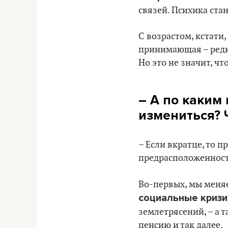
связей. Психика ста
С возрастом, кстати
принимающая – редк
Но это не значит, ч
– А по каким
измениться? 
– Если вкратце, то 
предрасположенност
Во-первых, мы меняе
социальные криз
землетрясений, – а 
пенсию и так далее.