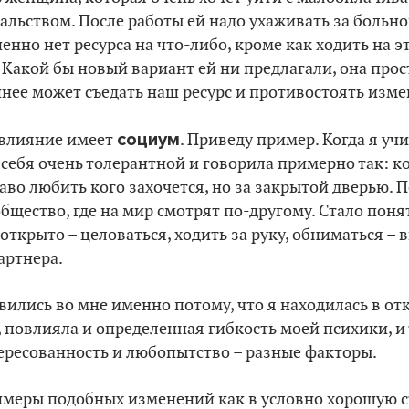
льством. После работы ей надо ухаживать за больно
енно нет ресурса на что-либо, кроме как ходить на э
 Какой бы новый вариант ей ни предлагали, она прос
шнее может съедать наш ресурс и противостоять изм
социум
 влияние имеет
. Приведу пример. Когда я учи
 себя очень толерантной и говорила примерно так: ко
во любить кого захочется, но за закрытой дверью. П
общество, где на мир смотрят по-другому. Стало поня
открыто – целоваться, ходить за руку, обниматься – 
артнера.
ились во мне именно потому, что я находилась в от
 повлияла и определенная гибкость моей психики, и т
ересованность и любопытство – разные факторы.
меры подобных изменений как в условно хорошую ст