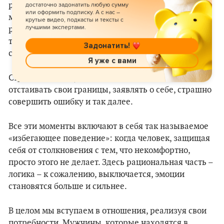
решения проблем. Высока вероятность, что такую
достаточно задонатить любую сумму
или оформить подписку. А с нас –
модель поведения человек видел в своей
крутые видео, подкасты и тексты с
лучшими экспертами.
родительской семье и скопировал ее: например,
такое вот инфантильное, безучастное отношение к
Задонатить!
семейной жизни своего отца.
Я уже с вами
Страхи тоже могут быть разными: страшно
отстаивать свои границы, заявлять о себе, страшно
совершить ошибку и так далее.
Все эти моменты включают в себя так называемое
«избегающее поведение»: когда человек, защищая
себя от столкновения с тем, что некомфортно,
просто этого не делает. Здесь рациональная часть –
логика – к сожалению, выключается, эмоции
становятся больше и сильнее.
В целом мы вступаем в отношения, реализуя свои
потребности. Мужчины, которые находятся в