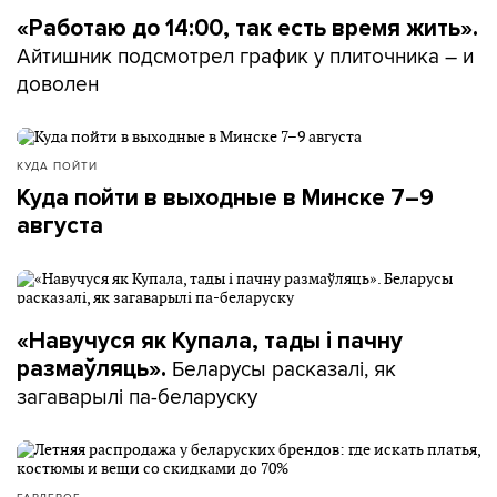
«Работаю до 14:00, так есть время жить».
Айтишник подсмотрел график у плиточника – и
доволен
КУДА ПОЙТИ
Куда пойти в выходные в Минске 7–9
августа
«Навучуся як Купала, тады і пачну
Беларусы расказалі, як
размаўляць».
загаварылі па-беларуску