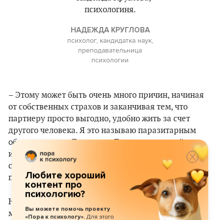
НАДЕЖДА КРУГЛОВА
психолог, кандидатка наук,
преподавательница
психологии
– Этому может быть очень много причин, начиная
от собственных страхов и заканчивая тем, что
партнеру просто выгодно, удобно жить за счет
другого человека. Я это называю паразитарным
образом жизни. Допустим, Даниил из первой
истории либо будет всю жизнь один, либо найдет
себе другую «жертву», с которой будет вести
Любите хороший
подобный паразитарный образ жизни.
контент про
психологию?
На мой взгляд, ключевой момент – это его модель
Вы можете помочь проекту
мышления, поведения, его способ отношения и
Для этого
«Пора к психологу».