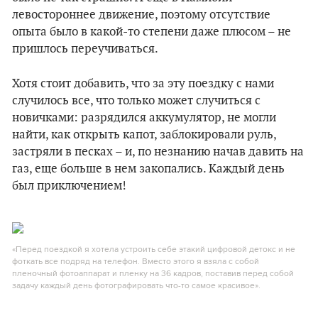
левостороннее движение, поэтому отсутствие
опыта было в какой-то степени даже плюсом – не
пришлось переучиваться.
Хотя стоит добавить, что за эту поездку с нами
случилось все, что только может случиться с
новичками: разрядился аккумулятор, не могли
найти, как открыть капот, заблокировали руль,
застряли в песках – и, по незнанию начав давить на
газ, еще больше в нем закопались. Каждый день
был приключением!
«Перед поездкой я хотела устроить себе этакий цифровой детокс и не
фоткать все подряд на телефон. Вместо этого я взяла с собой
пленочный фотоаппарат и пленку на 36 кадров, поставив перед собой
задачу каждый день фотографировать что-то самое красивое».