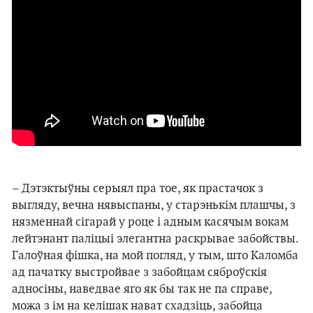
–
Дэтэктыўны серыял пра тое, як прастачок з
выгляду, вечна нявыспаны, у старэнькім плашчы, з
нязменнай сігарай у роце і адным касячым вокам
лейтэнант паліцыі элегантна раскрывае забойствы.
Галоўная фішка, на мой погляд, у тым, што Каломба
ад пачатку выстройвае з забойцам сяброўскія
адносіны, наведвае яго як бы так не па справе,
можа з ім на келішак нават схадзіць, забойца