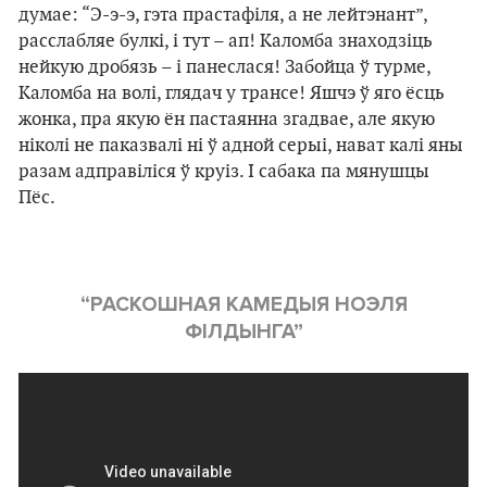
думае: “Э-э-э, гэта прастафіля, а не лейтэнант”,
расслабляе булкі, і тут
–
ап! Каломба знаходзіць
нейкую дробязь – і панеслася! Забойца ў турме,
Каломба на волі, глядач у трансе! Яшчэ ў яго ёсць
жонка, пра якую ён пастаянна згадвае, але якую
ніколі не паказвалі ні ў адной серыі, нават калі яны
разам адправіліся ў круіз. І сабака па мянушцы
Пёс.
“РАСКОШНАЯ КАМЕДЫЯ НОЭЛЯ
ФІЛДЫНГА”