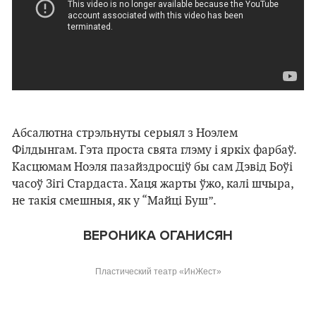
Абсалютна стрэльнуты серыял з Ноэлем
Філдынгам. Гэта проста свята глэму і яркіх фарбаў.
Касцюмам Ноэля пазайздросціў бы сам Дэвід Боўі
часоў Зігі Стардаста. Хаця жарты ўжо, калі шчыра,
не такія смешныя, як у “Майці Буш”.
ВЕРОНИКА ОГАНИСЯН
Пластический театр
«
ИнЖест
»