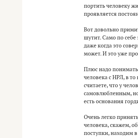
портить человеку жиз
проявляется постоянн
Вот довольно примит
шутит. Само по себе
даже когда это сове
может. И это уже пр
Плюс надо понимать
человека с НРЛ, в то
считаете, что у чело
самовлюбленным, но 
есть основания горд
Очень легко принять
человека, скажем, о
поступки, находим в