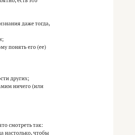
оятно, есть это
изнания даже тогда,
и;
му понять его (ее)
ости других;
самим ничего (или
ято смотреть так:
да настолько, чтобы