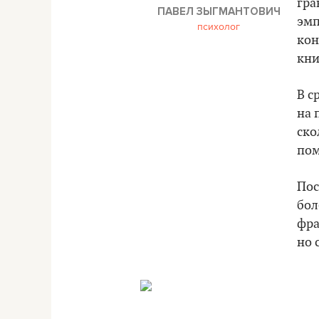
гра
ПАВЕЛ ЗЫГМАНТОВИЧ
эмп
психолог
кон
кни
В с
на 
ско
по
Пос
бол
фра
но 