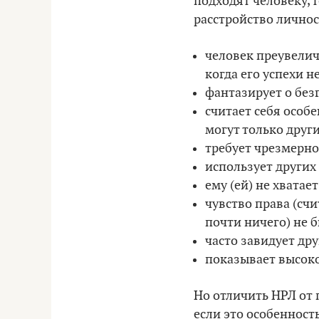
подходят человеку, т
расстройство личнос
человек преувелич
когда его успехи 
фантазирует о без
считает себя особ
могут только друг
требует чрезмерн
использует других
ему (ей) не хватае
чувство права (счи
почти ничего) не 
часто завидует дру
показывает высок
Но отличить НРЛ от 
если это особенность