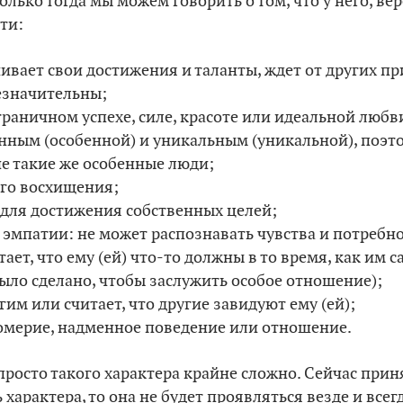
олько тогда мы можем говорить о том, что у него, вер
ти:
ивает свои достижения и таланты, ждет от других пр
незначительны;
граничном успехе, силе, красоте или идеальной любв
енным (особенной) и уникальным (уникальной), поэто
ие такие же особенные люди;
ого восхищения;
 для достижения собственных целей;
т эмпатии: не может распознавать чувства и потребн
тает, что ему (ей) что-то должны в то время, как им 
было сделано, чтобы заслужить особое отношение);
гим или считает, что другие завидуют ему (ей);
омерие, надменное поведение или отношение.
просто такого характера крайне сложно. Сейчас прин
 характера, то она не будет проявляться везде и всег