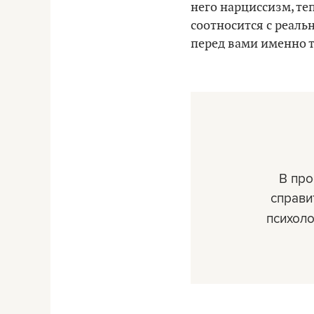
него нарциссизм, те
соотносится с реальн
перед вами именно т
В пр
справи
психоло