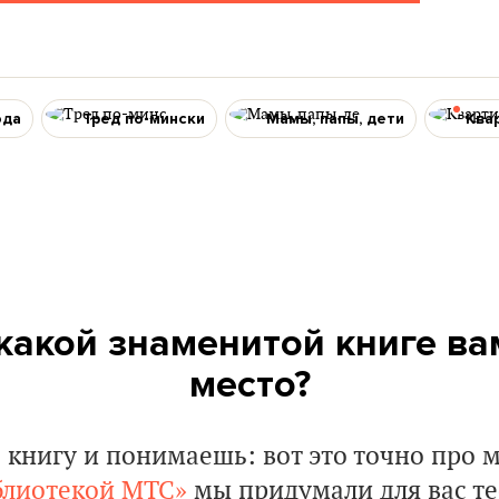
ода
Тред по-мински
Мамы, папы, дети
Ква
 какой знаменитой книге в
место?
книгу и понимаешь: вот это точно про м
блиотекой МТС»
мы придумали для вас тес