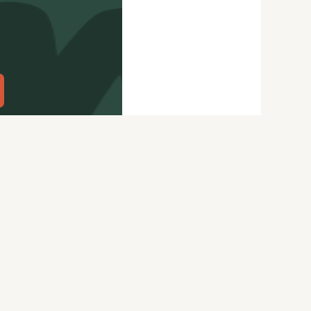
citydog.io
Перепечатка материалов
CityDog
возможна только с письменного
ydog.io
разрешения редакции.
itydog.io
Подробности
здесь
.
Нашли ошибку? Ctrl+Enter