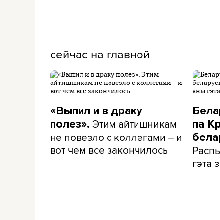
сейчас на главной
«Выпил и в драку
Бела
Этим айтишникам
полез».
па К
не повезло с коллегами – и
бела
вот чем все закончилось
Распы
гэта з