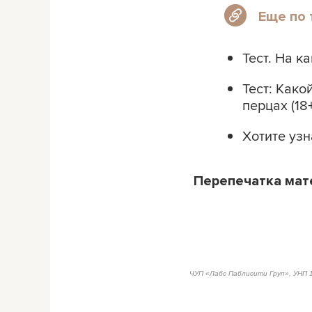
Еще по 
Тест. На 
Тест: Как
перцах (18+
Хотите узн
Перепечатка ма
ЧУП «Лабс Паблисити Груп», УНП 