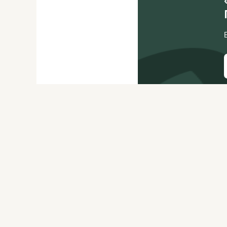
О ЖУРНАЛЕ
РЕКЛАМОДАТЕЛЯМ
ВАКАНСИИ
ОРГАНИЗАТОРАМ
МЕРОПРИЯТИЙ
ПРАВОВАЯ ИНФОРМАЦИЯ
ПОЛИТИКА
КОНФИДЕНЦИАЛЬНОСТИ