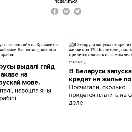
поделиться
ГАМАНЕЦ
русы выдалі гайд
В Беларуси запуск
ракаве на
кредит на жилье по
рускай мове.
Посчитали, сколько
талі, навошта яны
придется платить на 
рабілі
деле