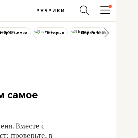
РУБРИКИ
ртиросъемка
Гісторыя
Пора к психологу
ам самое
еня. Вместе с
т: проверьте, в