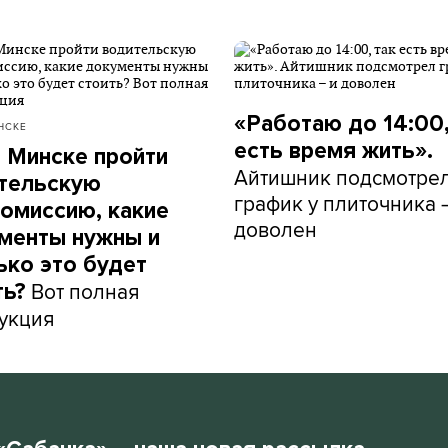
«Работаю до 14:00,
НСКЕ
есть время жить».
в Минске пройти
Айтишник подсмотре
тельскую
график у плиточника 
омиссию, какие
доволен
менты нужны и
ько это будет
Вот полная
ть?
укция