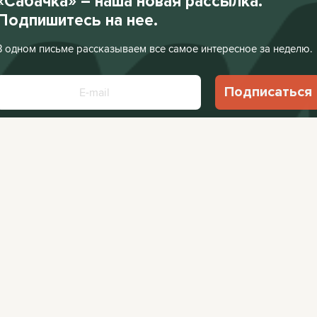
«Сабачка» – наша новая рассылка.
Подпишитесь на нее.
В одном письме рассказываем все самое интересное за неделю.
Подписаться
Нажимая «Подписаться», я соглашаюсь с
Политикой конфиденциальности
.
Facebook
VKontakte
Редакция:
editor@
Афиша:
editor@cit
Instagram
Twitter
Реклама:
editor@c
Telegram
TikTok
YouTube
RSS