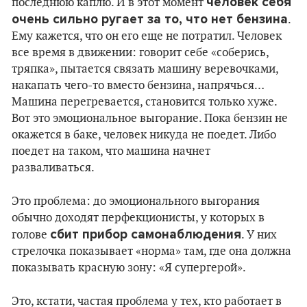
человек себя
последнюю каплю. И в этот момент
очень сильно ругает за то, что нет бензина
.
Ему кажется, что он его еще не потратил. Человек
все время в движении: говорит себе «соберись,
тряпка», пытается связать машину веревочками,
накапать чего-то вместо бензина, напрячься…
Машина перегревается, становится только хуже.
Вот это эмоциональное выгорание. Пока бензин не
окажется в баке, человек никуда не поедет. Либо
поедет на таком, что машина начнет
разваливаться.
Это проблема: до эмоционального выгорания
обычно доходят перфекционисты, у которых в
сбит прибор самонаблюдения
голове
. У них
стрелочка показывает «норма» там, где она должна
показывать красную зону: «Я супергерой».
Это, кстати, частая проблема у тех, кто работает в