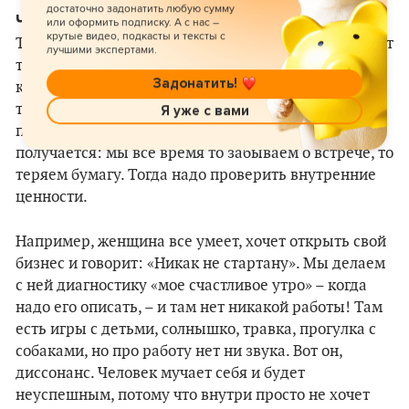
достаточно задонатить любую сумму
Четвертая причина – диссонанс ценностей
.
или оформить подписку. А с нас –
крутые видео, подкасты и тексты с
Такое человек сам у себя не «отловит», это выявляет
лучшими экспертами.
только специалист. Диссонанс ценностей – это
Задонатить!
когда человек умеет ехать, есть мотивация, но как-
то невозможно пробить какой-то «стеклянный
Я уже с вами
потолок». Что-то постоянно подсознательно не
получается: мы все время то забываем о встрече, то
теряем бумагу. Тогда надо проверить внутренние
ценности.
Например, женщина все умеет, хочет открыть свой
бизнес и говорит: «Никак не стартану». Мы делаем
с ней диагностику «мое счастливое утро» – когда
надо его описать, – и там нет никакой работы! Там
есть игры с детьми, солнышко, травка, прогулка с
собаками, но про работу нет ни звука. Вот он,
диссонанс. Человек мучает себя и будет
неуспешным, потому что внутри просто не хочет