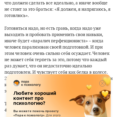
что должен сделать все идеально, а иначе вообще
не стоит за это браться: «Я должен, я напрягаюсь, я
готовлюсь».
Готовиться надо, но есть грань, когда надо уже
выходить и пробовать применить свои навыки,
иначе будет «паралич перфекциониста» – когда
человек парализован своей подготовкой. И при
этом человек очень сильно себя осуждает. Человек
не может себя терпеть за это, потому что каждый
раз думает, что он недостаточно идеально
подготовлен. И чувствует себя как белка в колесе.
Это очень тяжелое состояние. Здесь может помочь и
коуч, и психолог, и психотерапевт – если умеет с
этим работать.
Любите хороший
контент про
психологию?
Тут снова искусство «маленьких шагов»: делаем на
40% и оцениваем результат.
Вы можете помочь проекту
Для этого
«Пора к психологу».