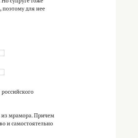
 Но супруге тоже
 поэтому для нее
л российского
а из мрамора. Причем
тво и самостоятельно