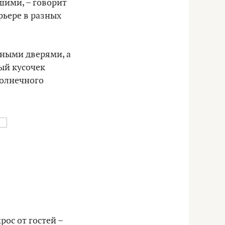
шими, – говорит
рьере в разных
ьными дверями, а
ый кусочек
солнечного
рос от гостей –