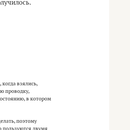
олучилось.
 когда взялись,
сю проводку,
состоянию, в котором
елать, поэтому
о пользуются двумя