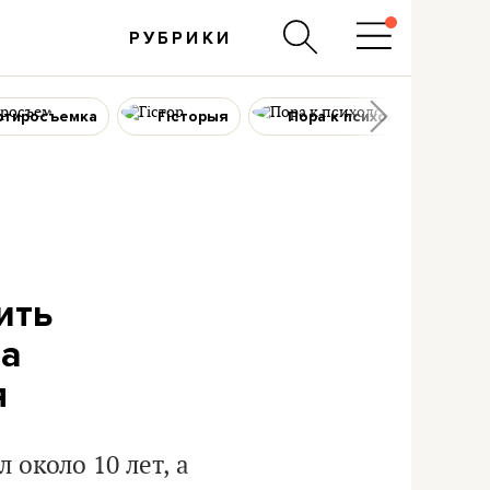
РУБРИКИ
ртиросъемка
Гісторыя
Пора к психологу
ить
да
я
 около 10 лет, а