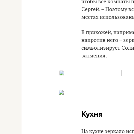
чтобы все комнаты 
Сергей. – Поэтому в
местах использованы
В прихожей, наприме
напротив него – зер
символизирует Солнц
затмения.
Кухня
На кухне зеркало ис