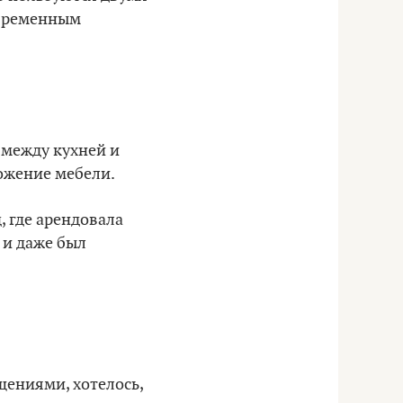
 временным
 между кухней и
ожение мебели.
, где арендовала
 и даже был
щениями, хотелось,