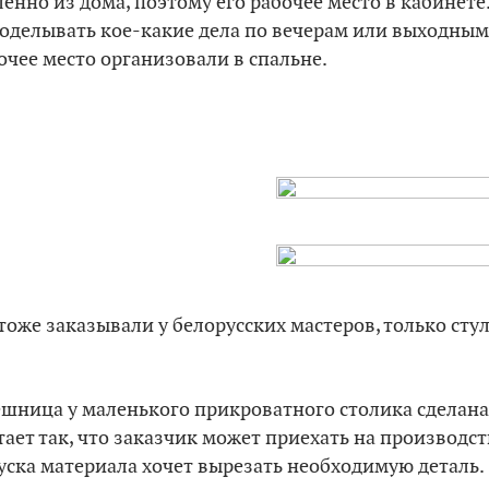
енно из дома, поэтому его рабочее место в кабинете.
оделывать кое-какие дела по вечерам или выходным,
чее место организовали в спальне.
тоже заказывали у белорусских мастеров, только сту
ешница у маленького прикроватного столика сделан
ает так, что заказчик может приехать на производс
куска материала хочет вырезать необходимую деталь.