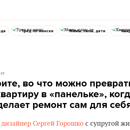
ода
Тред по-мински
Мамы, папы, дети
Ква
20
рите, во что можно преврат
вартиру в «панельке», ког
делает ремонт сам для себ
дизайнер Сергей Горошко
с супругой жил