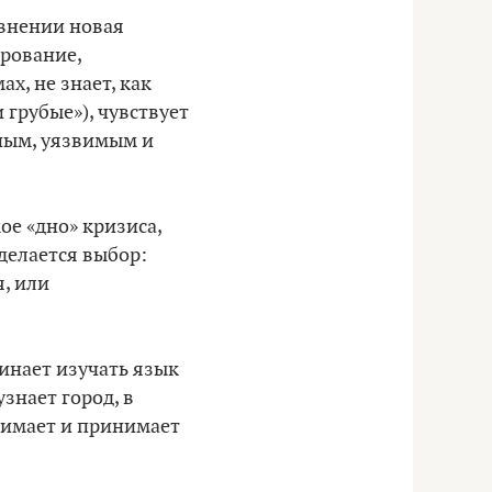
авнении новая
арование,
х, не знает, как
 грубые»), чувствует
ьным, уязвимым и
ое «дно» кризиса,
делается выбор:
я, или
чинает изучать язык
знает город, в
нимает и принимает