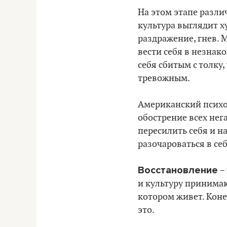
На этом этапе разли
культура выглядит х
раздражение, гнев. 
вести себя в незнако
себя сбитым с толку
тревожным.
Американский псих
обострение всех нег
пересилить себя и н
разочароваться в себ
Восстановление
– 
и культуру принимаю
котором живет. Коне
это.