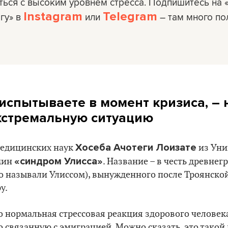
ться с высоким уровнем стресса. Подпишитесь на 
Instagram
Telegram
гу» в
или
– там много по
ы испытываете в момент кризиса, –
кстремальную ситуацию
Хосеба Ачотеги Лоизате
медицинских наук
из Уни
«синдром Улисса»
мин
. Название – в честь древнег
о называли Улиссом), вынужденного после Троянской
у.
о нормальная стрессовая реакция здорового человек
о связанную с эмиграцией. Можно сказать, это такой 