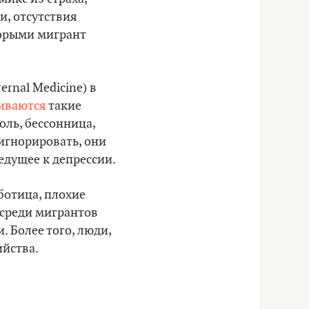
и, отсутствия
торыми мигрант
rnal Medicine) в
иваются
такие
оль, бессонница,
 игнорировать, они
едущее к депрессии.
аботица, плохие
 среди мигрантов
 Более того, люди,
йства.