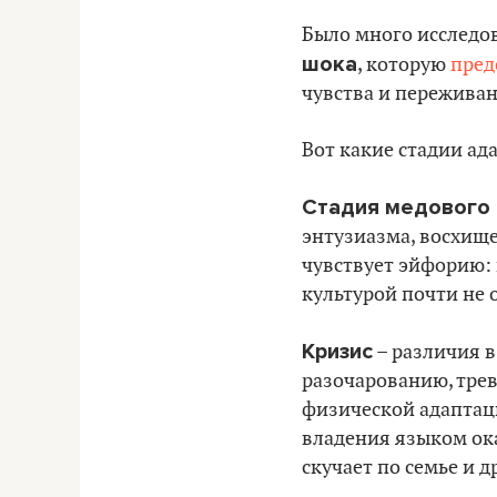
Было много исследов
шока
, которую
пред
чувства и переживани
Вот какие стадии ад
Стадия медового
энтузиазма, восхищ
чувствует эйфорию: 
культурой почти не
Кризис
– различия в
разочарованию, трев
физической адаптаци
владения языком ока
скучает по семье и д