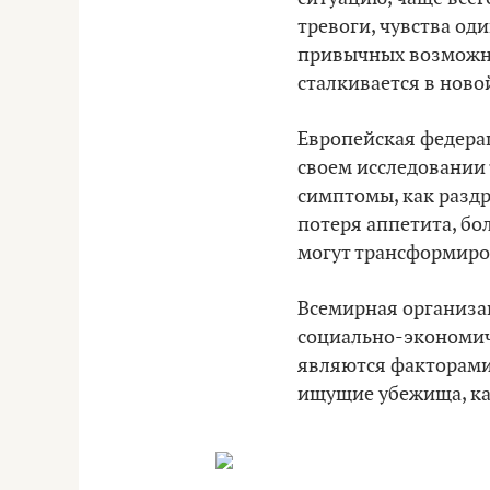
тревоги, чувства од
привычных возможно
сталкивается в ново
Европейская федерац
своем исследовании 
симптомы, как раздр
потеря аппетита, бо
могут трансформиров
Всемирная организа
социально-экономич
являются факторами 
ищущие убежища, ка