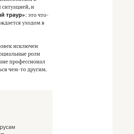
 ситуацией, и
й траур»
: это что-
ождается уходом в
еловек исключен
социальные роли
ране профессионал
ься чем-то другим.
русам