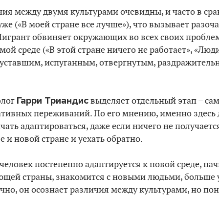
чия между двумя культурами очевидны, и часто в ср
уже («В моей стране все лучше»), что вызывает разоч
Мигрант обвиняет окружающих во всех своих проблема
мой среде («В этой стране ничего не работает», «Люди
, уставшим, испуганным, отвергнутым, раздражител
Гарри Триандис
олог
выделяет отдельный этап – сам
ативных переживаний. По его мнению, именно здесь 
ачать адаптироваться, даже если ничего не получаетс
е и новой стране и уехать обратно.
человек постепенно адаптируется к новой среде, на
щей страны, знакомится с новыми людьми, больше у
чно, он осознает различия между культурами, но по