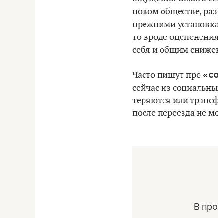
новом обществе, ра
прежними установка
то вроде оцепенения
себя и общим сниже
«с
Часто пишут про
сейчас из социальны
теряются или трансф
после переезда не мо
В пр