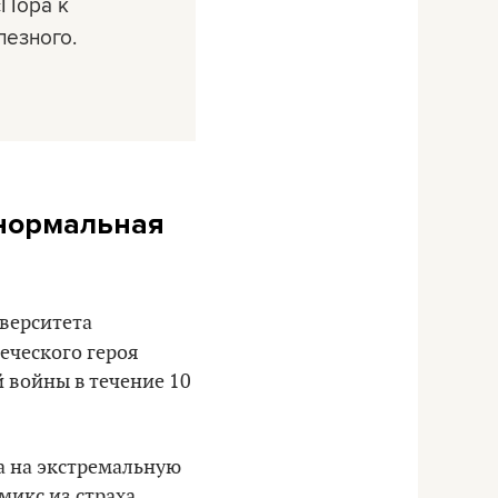
«Пора к
лезного.
 нормальная
верситета
реческого героя
 войны в течение 10
а на экстремальную
микс из страха,