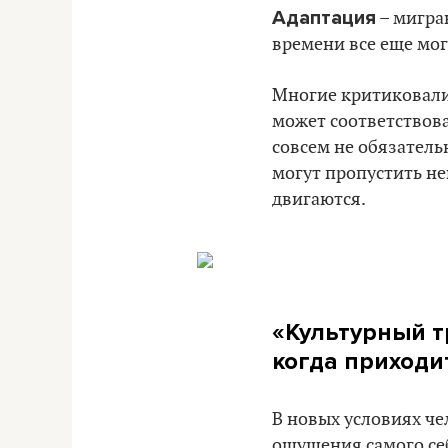
Адаптация
– мигран
времени все еще мог
Многие критиковали
может соответствова
совсем не обязатель
могут пропустить не
двигаются.
«Культурный т
когда приходи
В новых условиях ч
ощущения самого себ