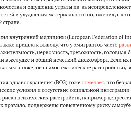
иночества и ощущения утраты из-за неопределенност
стей и ухудшения материального положения, с ко
й стране.
ия внутренней медицины (European Federation of Inte
также пришла к выводу, что у эмигрантов часто
разв
ажительность, нервозность, тревожность, головная б
ли в желудке и общий нечеткий дискомфорт. Если их
аться в тяжелое психосоматическое расстройство, в
ция здравоохранения (ВОЗ) тоже
отмечает
, что безр
еские условия и отсутствие социальной интеграции
риска психических расстройств, например депрессии.
к правило, подвержены повышенному риску самоуби