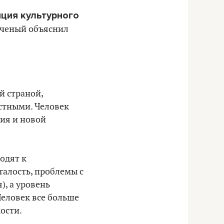
ция культурного
ученый объяснил
й страной,
стными. Человек
ния и новой
одят к
талость, проблемы с
, а уровень
Человек все больше
мости.