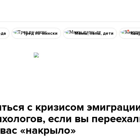
ода
Тред по-мински
Мамы, папы, дети
Ква
иться с кризисом эмиграции
ихологов, если вы переехал
 вас «накрыло»