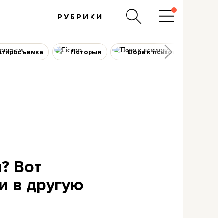
РУБРИКИ
ртиросъемка
Гісторыя
Пора к психологу
? Вот
и в другую