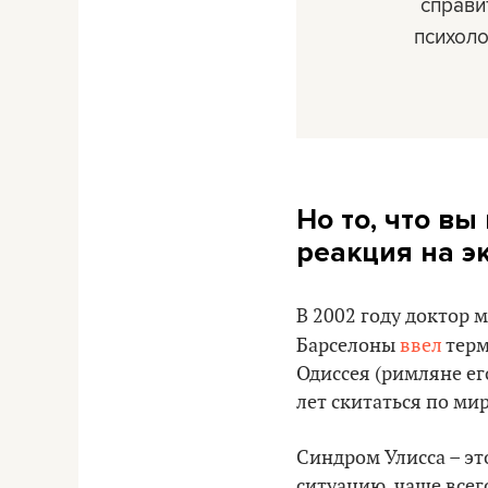
справи
психоло
Но то, что в
реакция на э
В 2002 году доктор 
Барселоны
ввел
тер
Одиссея (римляне ег
лет скитаться по мир
Синдром Улисса – эт
ситуацию, чаще всег