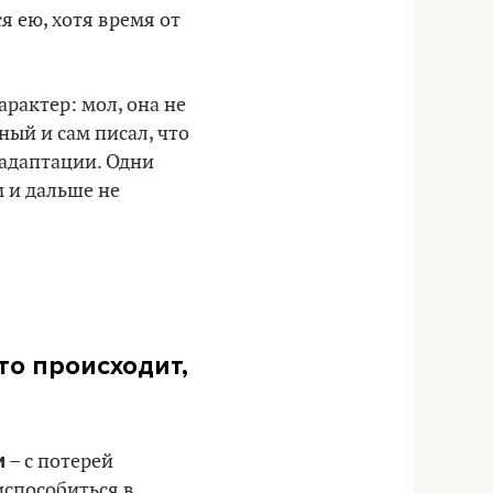
я ею, хотя время от
рактер: мол, она не
ный и сам писал, что
 адаптации. Одни
м и дальше не
то происходит,
и
– с потерей
испособиться в