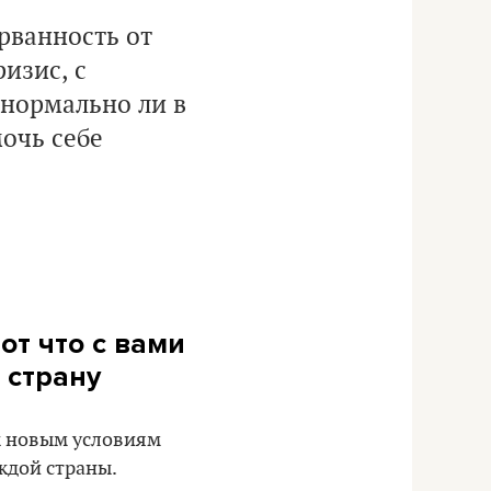
орванность от
изис, с
 нормально ли в
мочь себе
от что с вами
 страну
к новым условиям
ждой страны.