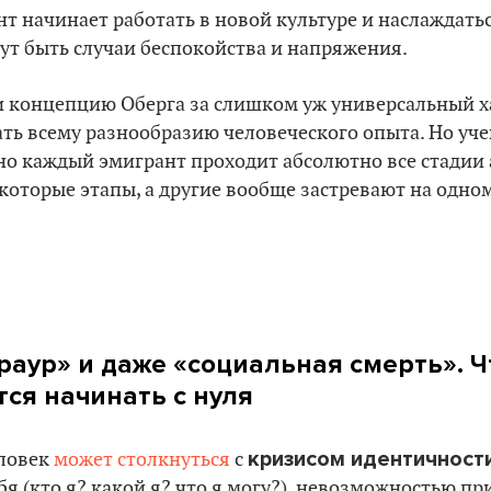
т начинает работать в новой культуре и наслаждатьс
ут быть случаи беспокойства и напряжения.
 концепцию Оберга за слишком уж универсальный ха
ть всему разнообразию человеческого опыта. Но уче
но каждый эмигрант проходит абсолютно все стадии
которые этапы, а другие вообще застревают на одно
раур» и даже «социальная смерть». Ч
тся начинать с нуля
кризисом идентичност
еловек
может столкнуться
с
я (кто я? какой я? что я могу?), невозможностью пр