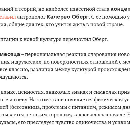
концеп
аний и теорий, но наиболее известной стала
Калерво Оберг
ставил
антрополог
. С ее помощью 
я, общие для тех, кто учится жить в новой стране.
аптации к новой культуре перечислил Оберг.
 месяца
– первоначальная реакция очарования ново
ения и дружеских, но поверхностных отношений с ме
все классно, различия между культурой происхожде
 ощущаются.
 языке, ценностях, знакомых знаках и символах прив
оге и гневу. На этом этапе появляется физическая ус
ей (бессонница, проблемы с питанием, режимом дня)
зывается не таким хорошим, как казалось вначале. 
рузьям, его преследует чувство одиночества и уязви