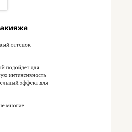
макияжа
овый оттенок
ый подойдет для
ную интенсивность
тельный эффект для
ше многие