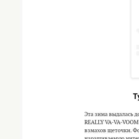
Т
Эта зима выдалась д
REALLY VA-VA-VOOM, 
взмахов щеточки. Фо
наращиваемую инте