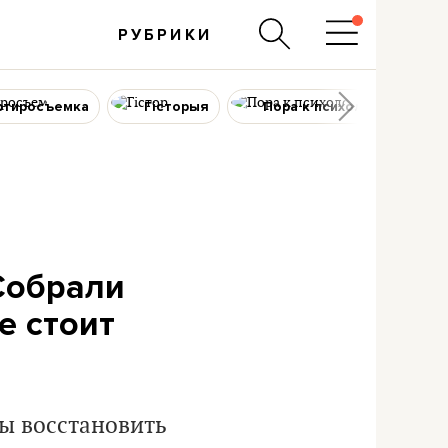
РУБРИКИ
ртиросъемка
Гісторыя
Пора к психологу
 Собрали
е стоит
ы восстановить