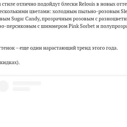
 стиле отлично подойдут блески Relouis в новых отт
несколькими цветами: холодным пыльно-розовым Slee
вым Sugar Candy, прозрачным розовым с разноцвет
озово-персиковым с шиммером Pink Sorbet и полупро
ттенок – еще один нарастающий тренд этого года.
скидках).