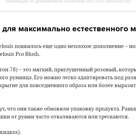
Публикация от Декоративная косметика RELOUIS (@relouis.by)
 для максимально естественного 
elouis появилось еще одно неплохое дополнение – н
louis Pro Blush.
(тон 78) – это мягкий, приглушенный розовый, котор
ого румянца. Его можно легко адаптировать под раз
крытие для повседневного образа или более вырази
т, что они также обновили упаковку продукта. Рань
шки от румян часто отваливаются или трескаются.
скидках).