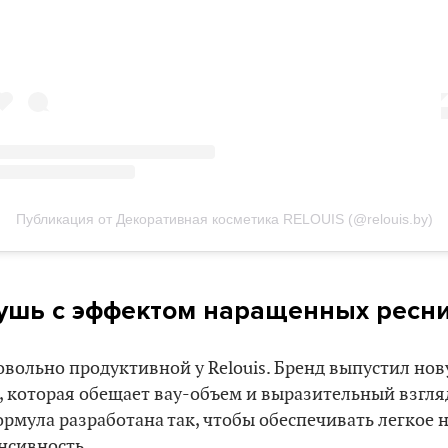
Публикация от Декоративная косметика RELOUIS (@relouis.by)
ушь с эффектом наращенных ресн
овольно продуктивной у Relouis. Бренд выпустил нов
которая обещает вау-объем и выразительный взгляд
рмула разработана так, чтобы обеспечивать легкое 
нсивность.