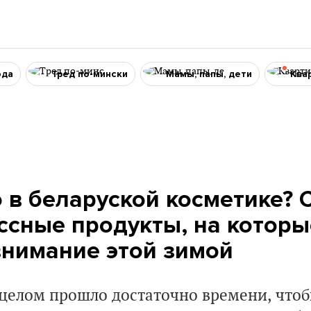
ода
Тред по-мински
Мамы, папы, дети
Ква
о в беларуской косметике?
ссные продукты, на которы
внимание этой зимой
 целом прошло достаточно времени, чтоб