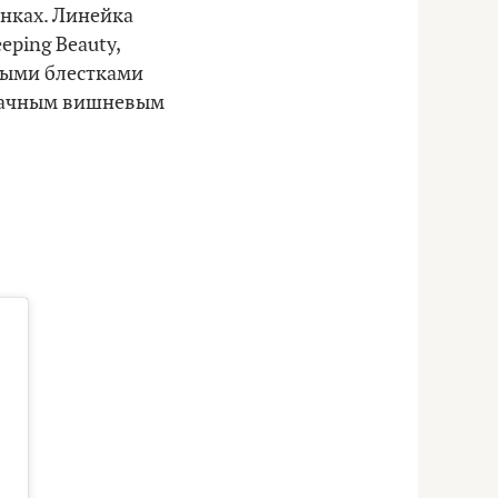
енках. Линейка
ping Beauty,
ными блестками
зрачным вишневым