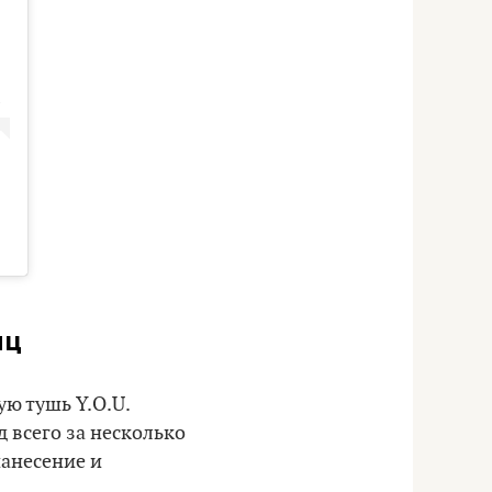
иц
ую тушь Y.O.U.
 всего за несколько
нанесение и