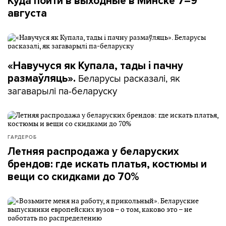
Куда пойти в выходные в Минске 7–9
августа
«Навучуся як Купала, тады і пачну
Беларусы расказалі, як
размаўляць».
загаварылі па-беларуску
ГАРДЕРОБ
Летняя распродажа у беларуских
брендов: где искать платья, костюмы и
вещи со скидками до 70%