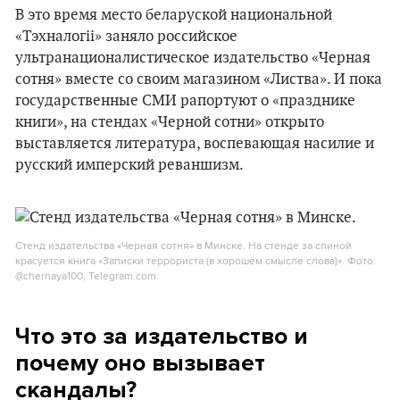
В это время место беларуской национальной
«Тэхналогіі» заняло российское
ультранационалистическое издательство «Черная
сотня» вместе со своим магазином «Листва». И пока
государственные СМИ рапортуют о «празднике
книги», на стендах «Черной сотни» открыто
выставляется литература, воспевающая насилие и
русский имперский реваншизм.
Стенд издательства «Черная сотня» в Минске. На стенде за спиной
красуется книга «Записки террориста (в хорошем смысле слова)». Фото:
@chernaya100, Telegram.com.
Что это за издательство и
почему оно вызывает
скандалы?