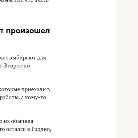
знается, что здесь
ет произошел
йчас выбирают для
! Второе по
которые приехали в
работы, а кому-то
то их обычная
о остался в Гродно,