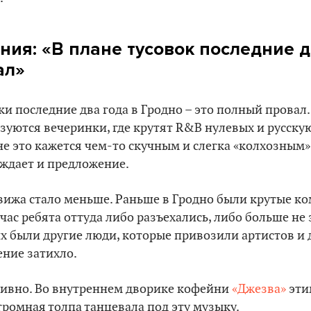
ния: «В плане тусовок последние д
ал»
ки последние два года в Гродно – это полный провал.
уются вечеринки, где крутят R&B нулевых и русскую
не это кажется чем-то скучным и слегка «колхозным»
ждает и предложение.
движа стало меньше. Раньше в Гродно были крутые к
йчас ребята оттуда либо разъехались, либо больше н
 были другие люди, которые привозили артистов и 
ение затихло.
ктивно. Во внутреннем дворике кофейни
«Джезва»
эти
огромная толпа танцевала под эту музыку.