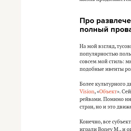
Про развлече
полный пров
На мой взгляд, тусов
популярностью польз
совсем мой стиль: м
подобные ивенты ро
Более культурного 
Vision
, «
Объект
». Се
рейвами. Помимо них
стран, но и это движ
Конечно, все субъе
играли Boney M., и 