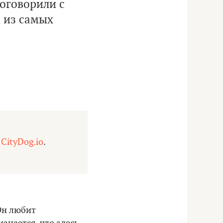
поговорили с
м из самых
и
CityDog.io
.
Он любит