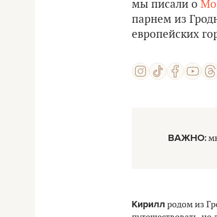
мы писали о
Мо
парнем из Гродн
европейских го
ВАЖНО:
мн
Кирилл
родом из Гр