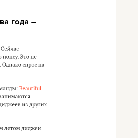
ва года –
 Сейчас
 попсу. Это не
. Однако спрос на
оманды:
Beautiful
е занимаются
диджеев из других
м летом диджеи