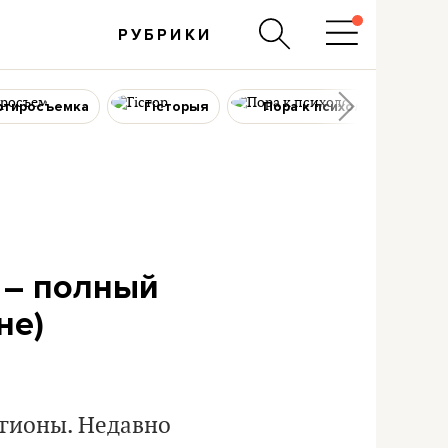
РУБРИКИ
ртиросъемка
Гісторыя
Пора к психологу
 – полный
не)
егионы. Недавно