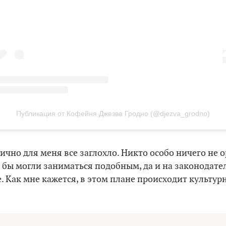
Публикация от Кофейня Джезва Гродно (@djezva_grodno)
лично для меня все заглохло. Никто особо ничего не 
 бы могли заниматься подобным, да и на законодате
е. Как мне кажется, в этом плане происходит культур