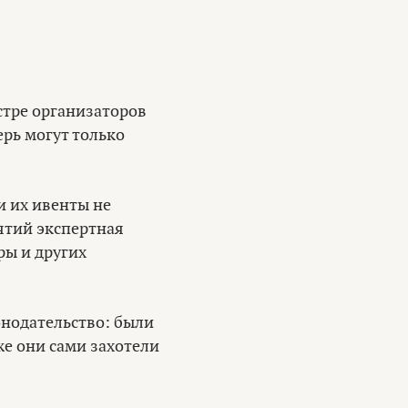
стре организаторов
рь могут только
и их ивенты не
ятий экспертная
ры и других
онодательство: были
е они сами захотели