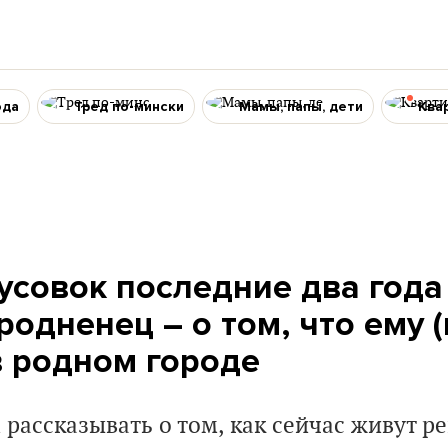
ода
Тред по-мински
Мамы, папы, дети
Ква
тусовок последние два года
родненец – о том, что ему (
в родном городе
рассказывать о том, как сейчас живут р