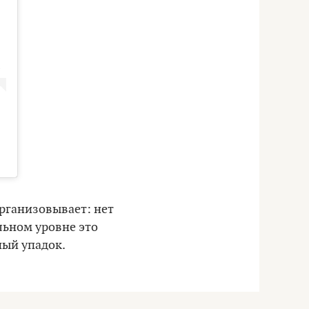
организовывает: нет
льном уровне это
ный упадок.