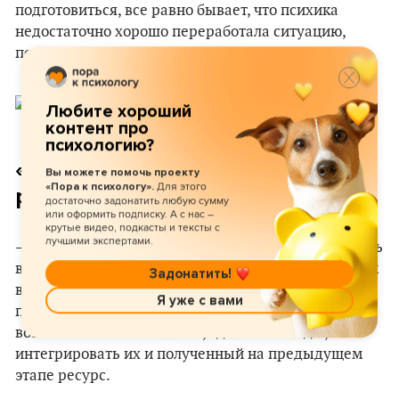
подготовиться, все равно бывает, что психика
недостаточно хорошо переработала ситуацию,
потому что переезд, эмиграция – это часто кризис.
Любите хороший
контент про
психологию?
«Сновидения всегда связаны с
Вы можете помочь проекту
Для этого
«Пора к психологу».
реальностью»
достаточно задонатить любую сумму
или оформить подписку. А с нас –
крутые видео, подкасты и тексты с
лучшими экспертами.
– Кризис должен определенным образом протекать
в психическом. Большой кусок психической работы
Задонатить!
в том, чтобы как-то уложить внутри себя
Я уже с вами
предыдущий этап, допрожить те эмоции, которые
возникают на этом изломе, сделать выводы,
интегрировать их и полученный на предыдущем
этапе ресурс.