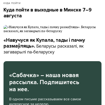
КУДА ПОЙТИ
Куда пойти в выходные в Минске 7–9
августа
«Навучуся як Купала, тады і пачну
Беларусы расказалі, як
размаўляць».
загаварылі па-беларуску
«Сабачка» – наша новая
рассылка. Подпишитесь
на нее.
В одном письме рассказываем все самое
интересное за неделю.