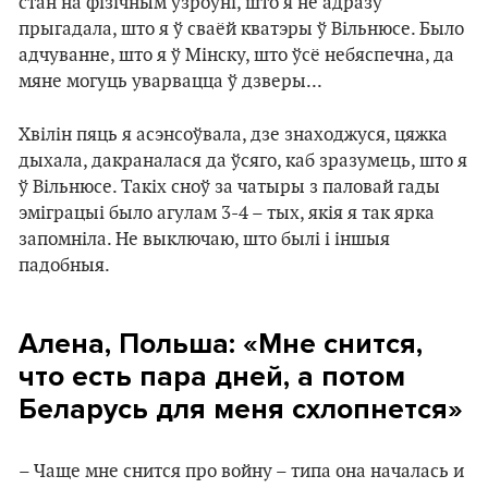
стан на фізічным узроўні, што я не адразу
прыгадала, што я ў сваёй кватэры ў Вільнюсе. Было
адчуванне, што я ў Мінску, што ўсё небяспечна, да
мяне могуць уварвацца ў дзверы...
Хвілін пяць я асэнсоўвала, дзе знаходжуся, цяжка
дыхала, дакраналася да ўсяго, каб зразумець, што я
ў Вільнюсе. Такіх сноў за чатыры з паловай гады
эміграцыі было агулам 3-4 – тых, якія я так ярка
запомніла. Не выключаю, што былі і іншыя
падобныя.
Алена, Польша: «Мне снится,
что есть пара дней, а потом
Беларусь для меня схлопнется»
– Чаще мне снится про войну – типа она началась и