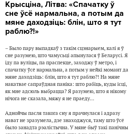
Крысціна, Літва: «Спачатку ў
сне ўсё нармальна, а потым да
мяне даходзіць: блін, што я тут
раблю?!»
– Было пару выпадкаў з такім сцэнарыем, калі я ў
сне разумею, што чамусьці апынулася ў Беларусі. Я
іду па вуліцы, па праспекце, заходжу ў метро, і
спачатку ўсё нармальна, а потым у нейкі момант да
мяне даходзіць: блін, што я тут раблю?! На мяне
накатвае сапраўдная паніка: што рабіць, куды ісці,
як мне адсюль выбрацца? Я разумею, што я нікому
нічога не сказала, мяжу я не праеду…
Аднойчы пасля такога сну я прачнулася і адразу
нават не зразумела, дзе знаходжуся, таму што ўсё
было занадта рэалістычна. У мяне быў такі панічны