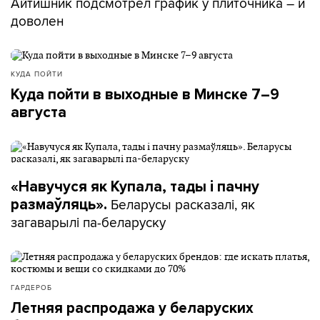
Айтишник подсмотрел график у плиточника – и
доволен
КУДА ПОЙТИ
Куда пойти в выходные в Минске 7–9
августа
«Навучуся як Купала, тады і пачну
Беларусы расказалі, як
размаўляць».
загаварылі па-беларуску
ГАРДЕРОБ
Летняя распродажа у беларуских