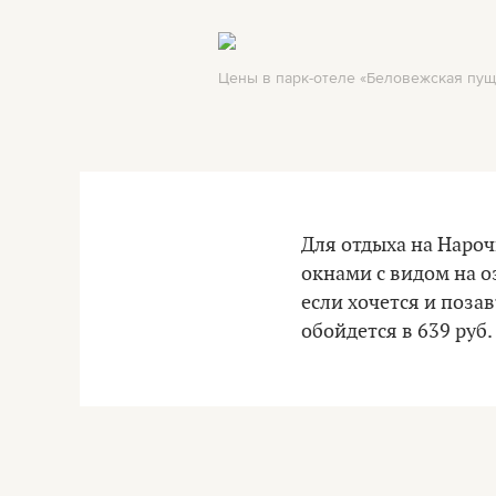
Цены в парк-отеле «Беловежская пуща»
Для отдыха на Наро
окнами с видом на о
если хочется и поза
обойдется в 639 руб.