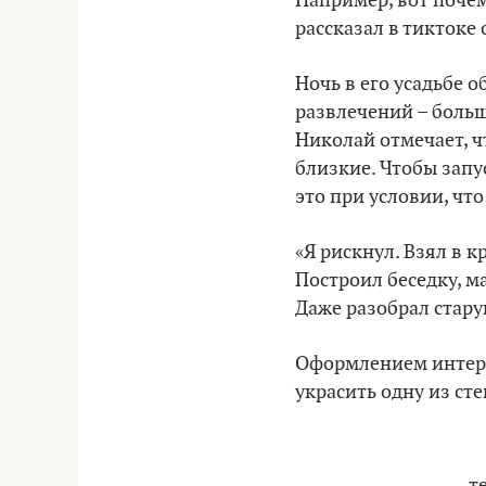
Например, вот поче
рассказал в тиктоке 
Ночь в его усадьбе о
развлечений – больш
Николай отмечает, ч
близкие. Чтобы запу
это при условии, что
«Я рискнул. Взял в 
Построил беседку, м
Даже разобрал стару
Оформлением интерь
украсить одну из ст
т