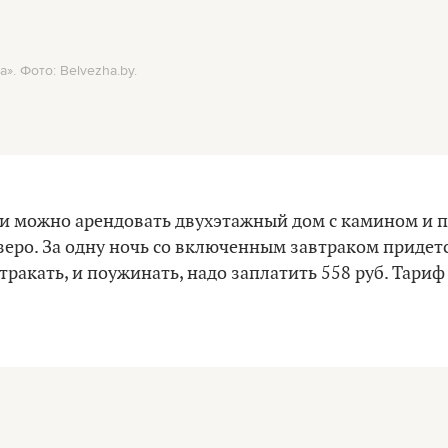
. Фото: Belvezha.by.
чи можно арендовать двухэтажный дом с камином и
зеро. За одну ночь со включенным завтраком придется
втракать, и поужинать, надо заплатить 558 руб. Тари