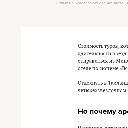
Отдых на Браславских озерах. Фото: Br
Стоимость туров, ко
длительности поездк
отправиться из Минс
отеле по системе «В
Отдохнуть в Таиланде
четырехзвездочном о
Но почему ар