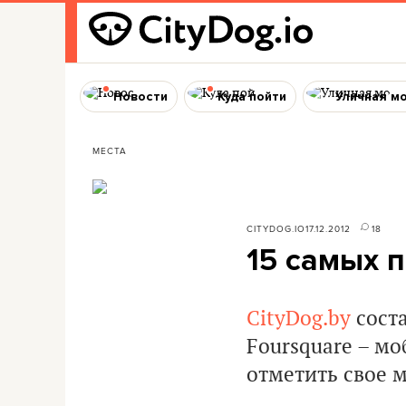
Новости
Куда пойти
Уличная м
МЕСТА
CITYDOG.IO
17.12.2012
18
15 самых 
CityDog.by
соста
Foursquare – м
отметить свое 