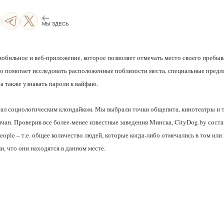
МЫ ЗДЕСЬ
 мобильное и веб-приложение, которое позволяет отмечать место своего пребыва
то помогает исследовать расположенные поблизости места, специальные предл
а также узнавать пароли к вайфаю.
ал социологическим клондайком. Мы выбрали точки общепита, кинотеатры и т
чан. Проверив все более-менее известные заведения Минска, CityDog.by соста
ople – т.е. общее количество людей, которые когда-либо отмечались в том или и
и, что они находятся в данном месте.