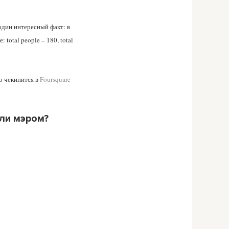
один интересный факт: в
total people – 180, total
о чекинится в
Foursquare
али мэром?