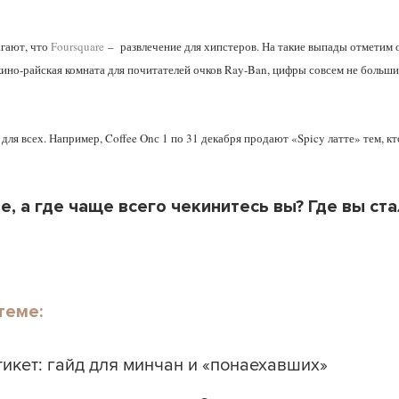
агают, что
Foursquare
– развлечение для хипстеров. На такие выпады отметим 
кино-райская комната для почитателей очков Ray-Ban, цифры совсем не большие: 
ля всех. Например, Coffee Onс 1 по 31 декабря продают «Spicy латте» тем, кт
е, а где чаще всего чекинитесь вы? Где вы ст
теме:
икет: гайд для минчан и «понаехавших»