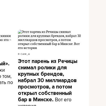
Я САМ_А
Этот парень из Речицы
ый».
снимал ролики для
ки
крупных брендов,
 том,
набрал 30 миллиардов
ать по
просмотров, а потом
открыл собственный
Вот его
бар в Минске.
история