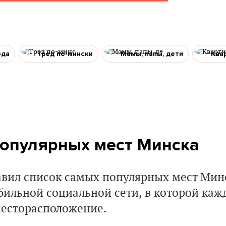
ода
Тред по-мински
Мамы, папы, дети
Ква
популярных мест Минска
вил список самых популярных мест Мин
обильной социальной сети, в которой ка
месторасположение.