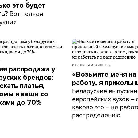
ько это будет
Вот полная
ть?
укция
Б
КАК ВЫ ТАМ ЖИВЕТЕ?
яя распродажа у
«Возьмите меня на
руских брендов:
работу, я прикольн
скать платья,
Беларуские выпускни
юмы и вещи со
европейских вузов – о
ками до 70%
каково это – не работ
распределению