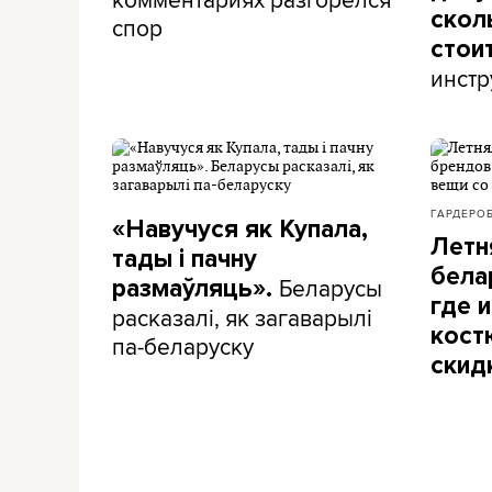
скол
спор
стои
инстр
ГАРДЕРО
«Навучуся як Купала,
Летн
тады і пачну
бела
Беларусы
размаўляць».
где и
расказалі, як загаварылі
кост
па-беларуску
скид