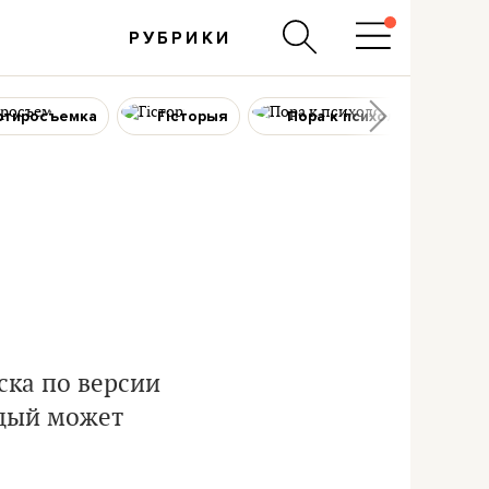
РУБРИКИ
ртиросъемка
Гісторыя
Пора к психологу
ска по версии
ждый может